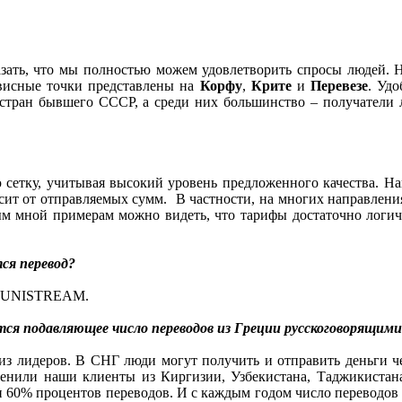
азать, что мы полностью можем удовлетворить спросы людей.
рвисные точки представлены на
Корфу
,
Крите
и
Перевезе
. Уд
 стран бывшего СССР, а среди них большинство – получатели л
етку, учитывая высокий уровень предложенного качества. Нап
исит от отправляемых сумм. В частности, на многих направлениях
ным мной примерам можно видеть, что тарифы достаточно логи
ся перевод?
те UNISTREAM.
тся подавляющее число переводов из Греции русскоговорящим
 из лидеров. В СНГ люди могут получить и отправить деньги че
енили наши клиенты из Киргизии, Узбекистана, Таджикист
60% процентов переводов. И с каждым годом число переводов в 