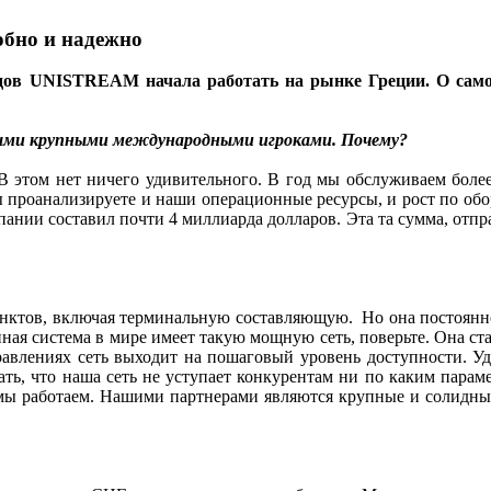
обно и надежно
ов UNISTREAM начала работать на рынке Греции. О самой
амыми крупными международными игроками. Почему?
. В этом нет ничего удивительного. В год мы обслуживаем боле
 вы проанализируете и наши операционные ресурсы, и рост по об
пании составил почти 4 миллиарда долларов. Эта та сумма, отпр
ов, включая терминальную составляющую. Но она постоянно ра
пная система в мире имеет такую мощную сеть, поверьте. Она ст
равлениях сеть выходит на пошаговый уровень доступности. У
зать, что наша сеть не уступает конкурентам ни по каким парам
 мы работаем. Нашими партнерами являются крупные и солидны