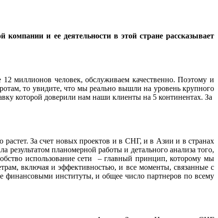
 компании и ее деятельности в этой стране рассказывает
е 12 миллионов человек, обслуживаем качественно. Поэтому и
оротам, то увидите, что мы реально вышли на уровень крупного
авку которой доверили нам наши клиенты на 5 континентах. За
стет. За счет новых проектов и в СНГ, и в Азии и в странах
ала результатом планомерной работы и детального анализа того,
добство использование сети – главный принцип, которому мы
етрам, включая и эффективностью, и все моменты, связанные с
е финансовыми институты, и общее число партнеров по всему