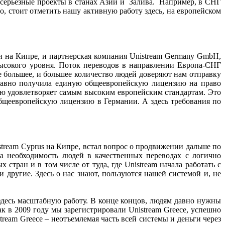
ь серьезные проекты в станах Азии и Залива. Например, в СНГ
о, стоит отметить нашу активную работу здесь, на европейском
 на Кипре, и партнерская компания Unistream Germany GmbH,
ысокого уровня. Поток переводов в направлении Европа-СНГ
е большее, и большее количество людей доверяют нам отправку
едавно получила единую общеевропейскую лицензию на право
ю удовлетворяет самым высоким европейским стандартам. Это
общеевропейскую лицензию в Германии. А здесь требования по
tream Cyprus на Кипре, встал вопрос о продвижении дальше по
а необходимость людей в качественных переводах с логично
стран и в том числе от туда, где Unistream начала работать с
 другие. Здесь о нас знают, пользуются нашей системой и, не
здесь масштабную работу. В конце концов, людям давно нужны
 в 2009 году мы зарегистрировали Unistream Greece, успешно
ream Greece – неотъемлемая часть всей системы и деньги через