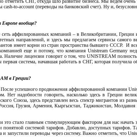
но отметить СНГ, откуда шло развитие бизнеса. Мы ведем очен
cash-to-account (переводы на банковский счет). Ну и, безусловн
в Европе вообще?
 сеть аффилированных компаний – в Великобритании, Греции и
тных направлений, и здесь мы предлагаем сервисы самого в
игрантов имеет корни из стран пространства бывшего СССР. И вс
 компанией еще и потому, что компания Unistream Germany н
за. Наличие лицензии говорит о том, что UNISTREAM полность
 первая система, начавшая работать в СНГ, которая получила 
EAM в Греции?
у. После успешного продвижения аффилированной компании Unis
м. Нет надобности говорить, насколько здесь в Греции велик
ого Союза, здесь представлен весь спектр мигрантов из разных 
оссия, Грузия, Армения, Кыргызстан, Таджикистан, Молдавия и
и и это стало главным стимулирующим фактором для нас начать 
и понятной системой тарифов. Добавлю, доступных тарифов. Так
и запустили переводы через систему. Важно отметить, что Unist