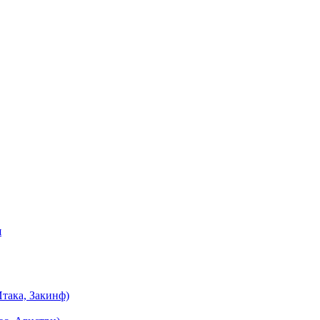
я
така, Закинф)