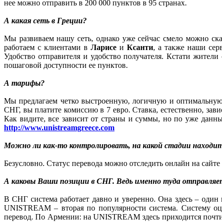
нее можно отправить в 200 000 пунктов в 95 странах.
А какая сеть в Греции?
Мы развиваем нашу сеть, однако уже сейчас смело можно ск
работаем с клиентами в
Ларисе
и
Ксанти
, а также наши се
Удобство отправителя и удобство получателя. Кстати жители
пошаговой доступности ее пунктов.
А тарифы?
Мы предлагаем четко выстроенную, логичную и оптимальную с
СНГ, вы платите комиссию в 7 евро. Ставка, естественно, зав
Как видите, все зависит от страны и суммы, но по уже дан
http://www.unistreamgreece.com
Можно ли как-то контролировать, на какой стадии находит
Безусловно. Статус перевода можно отследить онлайн на сай
А каковы Ваши позиции в СНГ. Ведь именно туда отправляе
В СНГ система работает давно и уверенно. Она здесь – один
UNISTREAM – вторая по популярности система. Систему оц
перевод. По Армении: на UNISTREAM здесь приходится почти 