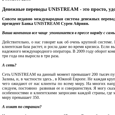
Денежные переводы UNISTREAM - это просто, уд
Совсем недавно международная система денежных перевод
президент Банка UNISTREAM Сурен Айриян.
Ваша компания все чаще упоминается в прессе наряду с с
Действительно, о нас говорят как об очень крупной системе
клиентская база растет, и росла даже во время кризиса. Если
надежного международного оператора. В 2009 году оборот ком
три года она выросла в три раза.
А сеть?
Сеть UNISTREAM на данный момент превышает 200 тысяч пункт
Залива, и, в частности здесь , в Южной Европе. Не каждая кру
чего ожидают от нас клиенты по всему миру. На многих нап
следуем, постоянно развивая ее и совершенствуя. Я могу ска
особенностями и клиентскими запросами каждой страны, где
миру превышает 350.
А охват по странам?