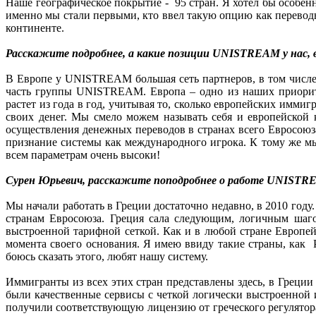
Наше географическое покрытие - 95 стран. Я хотел бы особен
именно мы стали первыми, кто ввел такую опцию как переводы 
континенте.
Расскажите подробнее, а какие позиции UNISTREAM у нас, 
В Европе у UNISTREAM большая сеть партнеров, в том числе
часть группы UNISTREAM. Европа – одно из наших приорите
растет из года в год, учитывая то, сколько европейских имм
своих денег. Мы смело можем называть себя и европейской
осуществления денежных переводов в странах всего Евросою
признание системы как международного игрока. К тому же мы
всем параметрам очень высоки!
Сурен Юрьевич, расскажите поподробнее о работе UNISTR
Мы начали работать в Греции достаточно недавно, в 2010 год
странам Евросоюза. Греция сала следующим, логичным шаго
выстроенной тарифной сеткой. Как и в любой стране Европейск
момента своего основания. Я имею ввиду такие страны, как Р
боюсь сказать этого, любят нашу систему.
Иммигранты из всех этих стран представлены здесь, в Греци
были качественные сервисы с четкой логически выстроенной 
получили соответствующую лицензию от греческого регулятора 