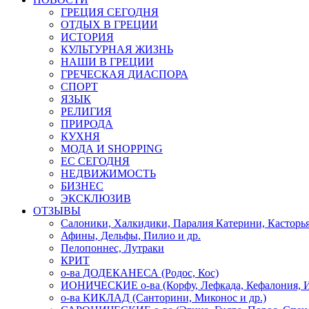
ГРЕЦИЯ СЕГОДНЯ
ОТДЫХ В ГРЕЦИИ
ИСТОРИЯ
КУЛЬТУРНАЯ ЖИЗНЬ
НАШИ В ГРЕЦИИ
ГРЕЧЕСКАЯ ДИАСПОРА
СПОРТ
ЯЗЫК
РЕЛИГИЯ
ПРИРОДА
КУХНЯ
МОДА И SHOPPING
ЕС СЕГОДНЯ
НЕДВИЖИМОСТЬ
БИЗНЕС
ЭКСКЛЮЗИВ
ОТЗЫВЫ
Салоники, Халкидики, Паралия Катерини, Касторь
Афины, Дельфы, Пилио и др.
Пелопоннес, Лутраки
КРИТ
о-ва ДОДЕКАНЕСА (Родос, Кос)
ИОНИЧЕСКИЕ о-ва (Корфу, Лефкада, Кефалония, И
о-ва КИКЛАД (Санторини, Миконос и др.)