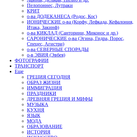
Пелопоннес, Лутраки
КРИТ
о-ва ДОДЕКАНЕСА (Родос, Кос)
ИОНИЧЕСКИЕ о-ва (Корфу, Лефкада, Кефалония,
Итака, Закинф)
о-ва КИКЛАД (Санторини, Миконос и др.)
САРОНИЧЕСКИЕ о-ва (Эгина, Гидра, Порос,
Спецес, Агистри)
о-ва СЕВЕРНЫЕ СПОРАДЫ
о-в ЭВИЯ (Эвбея)
ФОТОГРАФИИ
ТРАНСПОРТ
Еще
ГРЕЦИЯ СЕГОДНЯ
ОБРАЗ ЖИЗНИ
ИММИГРАЦИЯ
ПРАЗДНИКИ
ДРЕВНЯЯ ГРЕЦИЯ И МИФЫ
МУЗЫКА
КУХНЯ
ЯЗЫК
МОДА
ОБРАЗОВАНИЕ
ИСТОРИЯ