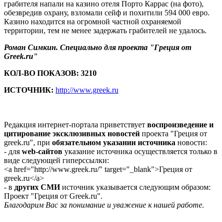
грабителя напали на казино отеля Порто Каррас (на фото),
обезвредив охрану, взломали сейф и похитили 594 000 евро.
Казино находится на огромной частной охраняемой
территории, тем не менее задержать грабителей не удалось.
Роман Симкин. Специально для проекта "Греция от
Greek.ru"
КОЛ-ВО ПОКАЗОВ: 3210
ИСТОЧНИК:
http://www.greek.ru
Редакция интернет-портала приветствует
воспроизведение и
цитирование эксклюзивных новостей
проекта "Греция от
greek.ru", при
обязательном указании источника
новости:
- для
web-сайтов
указание источника осуществляется только в
виде следующей гиперссылки:
<a href="http://www.greek.ru/" target="_blank">Греция от
greek.ru</a>
- в
других СМИ
источник указывается следующим образом:
Проект "Греция от Greek.ru".
Благодарим Вас за понимание и уважение к нашей работе.