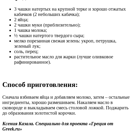
3 чашки натертых на крупной терке и хорошо отжатых
кабачков (2 небольших кабачка);
2 яйца;
2 чашки муки (приблизительно);
1 чашка молока;
½ чашки натертого твердого сыра;
мелко порезанная свежая зелень: укроп, петрушка,
зеленый лук;
соль, перец;
растительное масло для жарки (лучше оливковое
рафинированное).
Способ приготовления:
Сначала взбиваем яйца и добавляем молоко, затем – остальные
ингредиенты, хорошо размешиваем. Накаляем масло в
сковороде и выкладываем смесь столовой ложкой. Поджарить
до образования золотистой корочки.
Ксения Казала. Специально для проекта «Греция от
Greek.ru»