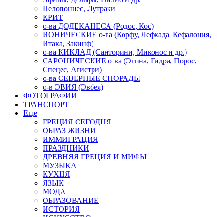
Пелопоннес, Лутраки
КРИТ
о-ва ДОДЕКАНЕСА (Родос, Кос)
ИОНИЧЕСКИЕ о-ва (Корфу, Лефкада, Кефалония,
Итака, Закинф)
о-ва КИКЛАД (Санторини, Миконос и др.)
САРОНИЧЕСКИЕ о-ва (Эгина, Гидра, Порос,
Спецес, Агистри)
о-ва СЕВЕРНЫЕ СПОРАДЫ
о-в ЭВИЯ (Эвбея)
ФОТОГРАФИИ
ТРАНСПОРТ
Еще
ГРЕЦИЯ СЕГОДНЯ
ОБРАЗ ЖИЗНИ
ИММИГРАЦИЯ
ПРАЗДНИКИ
ДРЕВНЯЯ ГРЕЦИЯ И МИФЫ
МУЗЫКА
КУХНЯ
ЯЗЫК
МОДА
ОБРАЗОВАНИЕ
ИСТОРИЯ