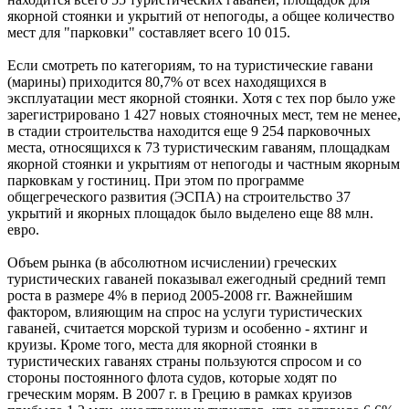
якорной стоянки и укрытий от непогоды, а общее количество
мест для "парковки" составляет всего 10 015.
Если смотреть по категориям, то на туристические гавани
(марины) приходится 80,7% от всех находящихся в
эксплуатации мест якорной стоянки. Хотя с тех пор было уже
зарегистрировано 1 427 новых стояночных мест, тем не менее,
в стадии строительства находится еще 9 254 парковочных
места, относящихся к 73 туристическим гаваням, площадкам
якорной стоянки и укрытиям от непогоды и частным якорным
парковкам у гостиниц. При этом по программе
общегреческого развития (ЭСПА) на строительство 37
укрытий и якорных площадок было выделено еще 88 млн.
евро.
Объем рынка (в абсолютном исчислении) греческих
туристических гаваней показывал ежегодный средний темп
роста в размере 4% в период 2005-2008 гг. Важнейшим
фактором, влияющим на спрос на услуги туристических
гаваней, считается морской туризм и особенно - яхтинг и
круизы. Кроме того, места для якорной стоянки в
туристических гаванях страны пользуются спросом и со
стороны постоянного флота судов, которые ходят по
греческим морям. В 2007 г. в Грецию в рамках круизов