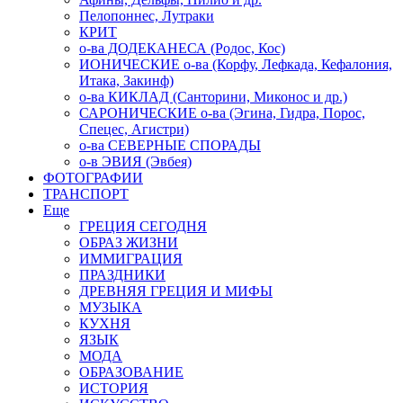
Пелопоннес, Лутраки
КРИТ
о-ва ДОДЕКАНЕСА (Родос, Кос)
ИОНИЧЕСКИЕ о-ва (Корфу, Лефкада, Кефалония,
Итака, Закинф)
о-ва КИКЛАД (Санторини, Миконос и др.)
САРОНИЧЕСКИЕ о-ва (Эгина, Гидра, Порос,
Спецес, Агистри)
о-ва СЕВЕРНЫЕ СПОРАДЫ
о-в ЭВИЯ (Эвбея)
ФОТОГРАФИИ
ТРАНСПОРТ
Еще
ГРЕЦИЯ СЕГОДНЯ
ОБРАЗ ЖИЗНИ
ИММИГРАЦИЯ
ПРАЗДНИКИ
ДРЕВНЯЯ ГРЕЦИЯ И МИФЫ
МУЗЫКА
КУХНЯ
ЯЗЫК
МОДА
ОБРАЗОВАНИЕ
ИСТОРИЯ