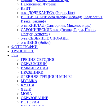
Пелопоннес, Лутраки
КРИТ
о-ва ДОДЕКАНЕСА (Родос, Кос)
ИОНИЧЕСКИЕ о-ва (Корфу, Лефкада, Кефалония,
Итака, Закинф)
о-ва КИКЛАД (Санторини, Миконос и др.)
САРОНИЧЕСКИЕ о-ва (Эгина, Гидра, Порос,
Спецес, Агистри)
о-ва СЕВЕРНЫЕ СПОРАДЫ
о-в ЭВИЯ (Эвбея)
ФОТОГРАФИИ
ТРАНСПОРТ
Еще
ГРЕЦИЯ СЕГОДНЯ
ОБРАЗ ЖИЗНИ
ИММИГРАЦИЯ
ПРАЗДНИКИ
ДРЕВНЯЯ ГРЕЦИЯ И МИФЫ
МУЗЫКА
КУХНЯ
ЯЗЫК
МОДА
ОБРАЗОВАНИЕ
ИСТОРИЯ