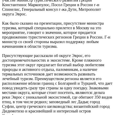
участие Министр туристического развития Греции
Константинос Маркопулос, Посол Греции в России г-н
Спинелис, Генеральный консул г-жа Дути, Митрополит
округа Эврос.
Как было сказано на презентации, присутствие министра
туризма, который специально прилетел в Москву на это
мероприятие, говорит о значении, которое придается
продвижению туристических регионов Греции в России. Г-н
министр со своей стороны выразил поддержку любым
начинаниям в области туризма.
Присутствующие рассказали об округе Эврос, его
достопримечательностях и экосистеме. Кроме пляжного
туризма этот округ предлагает богатый выбор любителям
природы и активного отдыха, паломникам, а наличие
термальных источников дает возможность развивать
лечебный туризм. Преимуществом региона является его
расположение вблизи границ с Болгарией и Турцией, что дает
повод увидеть сразу три страны за одну поездку. Знаковыми
местами округа, которые стоит посетить, являются: дельта
реки Эврос с уникальной экосистемой, где обитают 350 видов
птиц, в том числе редких; заповедный лес Дадья; город
Суфли, центр греческого шелководства; византийский город
Дидимотихо и красивейший и интересный остров