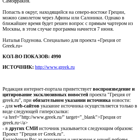
Самофракия.
Попасть в округ, находящийся на северо-востоке Греции,
можно самолетом через Афины или Салоники. Однако в
ближайшее время будет решен вопрос с прямым чартером из
Москвы, в этом случае программа начнется 7 июня.
Наталья Годунова. Специально для проекта «Греция от
Greek.ru»
КОЛ-ВО ПОКАЗОВ: 4990
ИСТОЧНИК:
http://www.greek.ru
Редакция интернет-портала приветствует
воспроизведение и
цитирование эксклюзивных новостей
проекта "Греция от
greek.ru", при
обязательном указании источника
новости:
- для
web-сайтов
указание источника осуществляется только в
виде следующей гиперссылки:
<a href="http://www.greek.ru/" target="_blank">Греция от
greek.ru</a>
- в
других СМИ
источник указывается следующим образом:
Проект "Греция от Greek.ru".
Благодарим Вас за понимание и уважение к нашей работе.