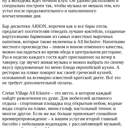
ну а молодежь ждёт ночной клуб. Он удобно расположен и
специально построен так, чтобы музыка не мешала тем, кто
устал после продолжительного и наполненного
впечатлениями дня.
Бар дискотеки ARION, впрочем как и все бары отеля,
предлагает посетителям отведать лучшие коктейли, созданные
виртуозными барменами из самых известных марочных
напитков, которые также включены в All Inclusive. Напитками
местного производства – пивом и вином отменного качества,
можно насладиться во время обеда в центральном ресторане.
Раз в неделю каждого гостя ждёт приглашение на вечер в
таверну, где звучит живая музыка и можно выбрать по своему
вкусу предложенные по меню блюда европейской кухни. А
ресторан на пляже покорит вас своей греческой кухней,
основанной на всемирно известной критской диете. Всё это
не требует дополнительной оплаты.
Cretan Village All Iclusive – это место, в котором каждый
найдёт развлечения по душе. Для любителей активного
отдыха - спортивная площадка под открытым небом, водные
виды спорта на пляже, мини-гольф, настольный теннис и
многое другое. Если же вас больше привлекает спокойное
времяпрепровождение – к вашим услугам второй главный
бассейн с небольшим водопадом, с расслабляющей музыкой,