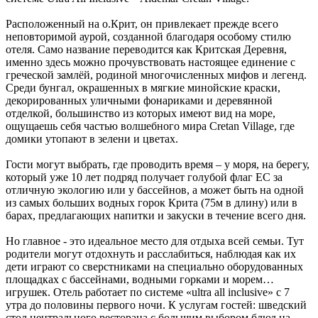
Расположенный на о.Крит, он привлекает прежде всего
неповторимой аурой, созданной благодаря особому стилю
отеля. Само название переводится как Критская Деревня,
именно здесь можно прочувствовать настоящее единение с
греческой замлёй, родиной многочисленных мифов и легенд.
Среди бунгал, окрашенных в мягкие минойские краски,
декорированных уличными фонариками и деревянной
отделкой, большинство из которых имеют вид на море,
ощущаешь себя частью волшебного мира Cretan Village, где
домики утопают в зелени и цветах.
Гости могут выбрать, где проводить время – у моря, на берегу,
который уже 10 лет подряд получает голубой флаг ЕС за
отличную экологию или у бассейнов, а может быть на одной
из самых больших водных горок Крита (75м в длину) или в
барах, предлагающих напитки и закуски в течение всего дня.
Но главное - это идеальное место для отдыха всей семьи. Тут
родители могут отдохнуть и расслабиться, наблюдая как их
дети играют со сверстниками на специально оборудованных
площадках с бассейнами, водными горками и морем…
игрушек. Отель работает по системе «ultra all inclusive» с 7
утра до половины первого ночи. К услугам гостей: шведский
стол центрального ресторана с большим выбором блюд на