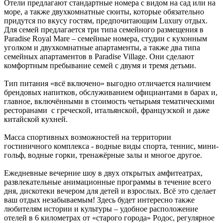
Отели предлагают стандартные номера с видом на сад или на
море, а также двухкомнатные сюиты, которые обязательно
придутся по вкусу гостям, предпочитающим Luxury отдых.
Для семей предлагается три типа семейного размещения в
Paradise Royal Mare – семейные номера, студии с кухонным
уголком и двухкомнатные апартаменты, а также два типа
семейных апартаментов в Paradise Village. Они сделают
комфортным пребывание семей с двумя и тремя детьми.
Тип питания «всё включено» выгодно отличается наличием
брендовых напитков, обслуживанием официантами в барах и,
главное, включёнными в стоимость четырьмя тематическими
ресторанами с греческой, итальянской, французской и даже
китайской кухней.
Масса спортивных возможностей на территории
гостиничного комплекса - водные виды спорта, теннис, мини-
гольф, водные горки, тренажёрные залы и многое другое.
Ежедневные вечерние шоу в двух открытых амфитеатрах,
развлекательные анимационные программы в течение всего
дня, дискотеки вечером для детей и взрослых. Всё это сделает
ваш отдых незабываемым! Здесь будет интересно также
любителям истории и культуры – удобное расположение
отелей в 6 километрах от «старого города» Родос, регулярное