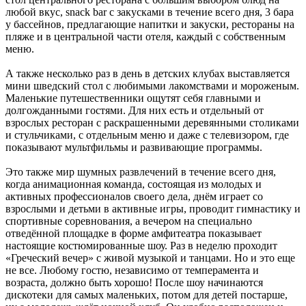
любой вкус, snack bar с закусками в течение всего дня, 3 бара
у бассейнов, предлагающие напитки и закуски, рестораны на
пляже и в центральной части отеля, каждый с собственным
меню.
А также несколько раз в день в детских клубах выставляется
мини шведский стол с любимыми лакомствами и мороженым.
Маленькие путешественники ощутят себя главными и
долгожданными гостями. Для них есть и отдельный от
взрослых ресторан с раскрашенными деревянными столиками
и стульчиками, с отдельным меню и даже с телевизором, где
показывают мультфильмы и развивающие программы.
Это также мир шумных развлечений в течение всего дня,
когда анимационная команда, состоящая из молодых и
активных профессионалов своего дела, днём играет со
взрослыми и детьми в активные игры, проводит гимнастику и
спортивные соревнования, а вечером на специально
отведённой площадке в форме амфитеатра показывает
настоящие костюмированные шоу. Раз в неделю проходит
«Греческий вечер» с живой музыкой и танцами. Но и это еще
не все. Любому гостю, независимо от темперамента и
возраста, должно быть хорошо! После шоу начинаются
дискотеки для самых маленьких, потом для детей постарше,