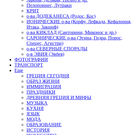
Пелопоннес, Лутраки
КРИТ
о-ва ДОДЕКАНЕСА (Родос, Кос)
ИОНИЧЕСКИЕ о-ва (Корфу, Лефкада, Кефалония,
Итака, Закинф)
о-ва КИКЛАД (Санторини, Миконос и др.)
САРОНИЧЕСКИЕ о-ва (Эгина, Гидра, Порос,
Спецес, Агистри)
о-ва СЕВЕРНЫЕ СПОРАДЫ
о-в ЭВИЯ (Эвбея)
ФОТОГРАФИИ
ТРАНСПОРТ
Еще
ГРЕЦИЯ СЕГОДНЯ
ОБРАЗ ЖИЗНИ
ИММИГРАЦИЯ
ПРАЗДНИКИ
ДРЕВНЯЯ ГРЕЦИЯ И МИФЫ
МУЗЫКА
КУХНЯ
ЯЗЫК
МОДА
ОБРАЗОВАНИЕ
ИСТОРИЯ