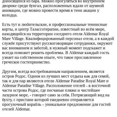
доносящейся из бара. Можно прогуляться во внутреннем
дворике среди бунгал, расположенных вдали от шумной
анимации, где можно провести время в тени акации у
колодца.
Есть тут и любительские, и профессиональные теннисные
корты, и центр Талассотерапии, известный во всём мире,
находящийся на территории соседнего отеля Aldemar Royal
Mare Village. Квалифицированный персонал отеля, а в каждой
службе присутствуют русскоговорящие сотрудники, окружит
вас вниманием и заботой, в нужный момент подскажет и
всегда поможет решить проблемы. В Aldemar каждый гость
узнает на собственном опыте, что такое прославленное
греческое гостеприимство.
Другим, всегда востребованным направлением, является
остров Родос. Одним из лучших мест отдыха как для семей,
так и для пар являются отели Aldemar Paradise Royal Mare и
Aldemar Paradise Village. Расположение отелей - в восточной
части острова Родос, где песчаные пляжи и чистейшее
лазурное море, - говорит само за себя. Потрясающий вид на
бухту, с пристани которой ежедневно отправляется
прогулочный корабль – уникальное предложение для гостей
отелей Aldemar.