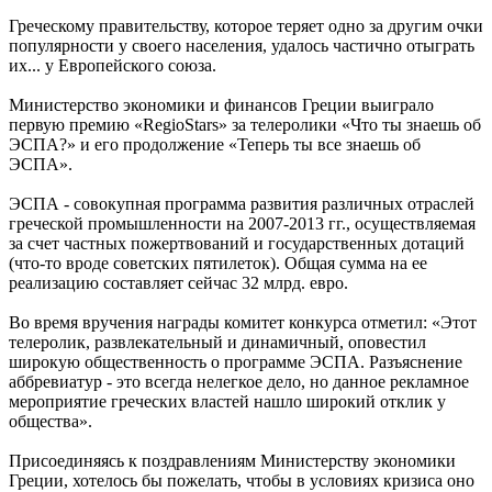
Греческому правительству, которое теряет одно за другим очки
популярности у своего населения, удалось частично отыграть
их... у Европейского союза.
Министерство экономики и финансов Греции выиграло
первую премию «RegioStars» за телеролики «Что ты знаешь об
ЭСПА?» и его продолжение «Теперь ты все знаешь об
ЭСПА».
ЭСПА - совокупная программа развития различных отраслей
греческой промышленности на 2007-2013 гг., осуществляемая
за счет частных пожертвований и государственных дотаций
(что-то вроде советских пятилеток). Общая сумма на ее
реализацию составляет сейчас 32 млрд. евро.
Во время вручения награды комитет конкурса отметил: «Этот
телеролик, развлекательный и динамичный, оповестил
широкую общественность о программе ЭСПА. Разъяснение
аббревиатур - это всегда нелегкое дело, но данное рекламное
мероприятие греческих властей нашло широкий отклик у
общества».
Присоединяясь к поздравлениям Министерству экономики
Греции, хотелось бы пожелать, чтобы в условиях кризиса оно