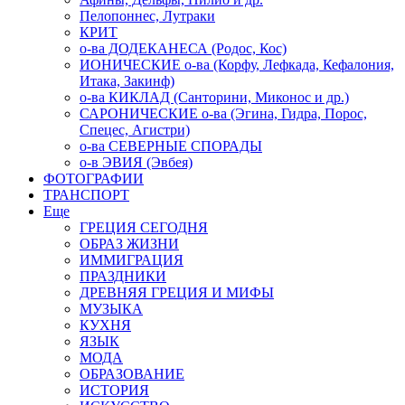
Пелопоннес, Лутраки
КРИТ
о-ва ДОДЕКАНЕСА (Родос, Кос)
ИОНИЧЕСКИЕ о-ва (Корфу, Лефкада, Кефалония,
Итака, Закинф)
о-ва КИКЛАД (Санторини, Миконос и др.)
САРОНИЧЕСКИЕ о-ва (Эгина, Гидра, Порос,
Спецес, Агистри)
о-ва СЕВЕРНЫЕ СПОРАДЫ
о-в ЭВИЯ (Эвбея)
ФОТОГРАФИИ
ТРАНСПОРТ
Еще
ГРЕЦИЯ СЕГОДНЯ
ОБРАЗ ЖИЗНИ
ИММИГРАЦИЯ
ПРАЗДНИКИ
ДРЕВНЯЯ ГРЕЦИЯ И МИФЫ
МУЗЫКА
КУХНЯ
ЯЗЫК
МОДА
ОБРАЗОВАНИЕ
ИСТОРИЯ