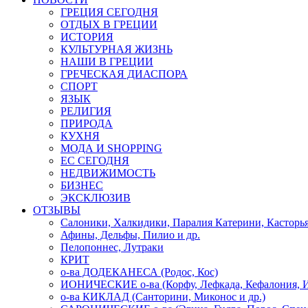
ГРЕЦИЯ СЕГОДНЯ
ОТДЫХ В ГРЕЦИИ
ИСТОРИЯ
КУЛЬТУРНАЯ ЖИЗНЬ
НАШИ В ГРЕЦИИ
ГРЕЧЕСКАЯ ДИАСПОРА
СПОРТ
ЯЗЫК
РЕЛИГИЯ
ПРИРОДА
КУХНЯ
МОДА И SHOPPING
ЕС СЕГОДНЯ
НЕДВИЖИМОСТЬ
БИЗНЕС
ЭКСКЛЮЗИВ
ОТЗЫВЫ
Салоники, Халкидики, Паралия Катерини, Касторь
Афины, Дельфы, Пилио и др.
Пелопоннес, Лутраки
КРИТ
о-ва ДОДЕКАНЕСА (Родос, Кос)
ИОНИЧЕСКИЕ о-ва (Корфу, Лефкада, Кефалония, И
о-ва КИКЛАД (Санторини, Миконос и др.)