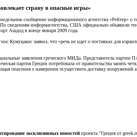
овлекает страну в опасные игры»
едельник сообщение информационного агентства «Рейтер» о том
 По сведениям информагентства, США официально объявили тен
порт Ашдод в конце января 2009 года.
ос Кумуцакос заявил, что «речь не идет о поставках для израил
циальные заявления греческого МИДа. Представитель партии П
ческая партия Греции потребовала от правительства занять чет
ющая опасения о намерении осуществить доставку вооружений а
цитирование эксклюзивных новостей
проекта "Греция от greek.r