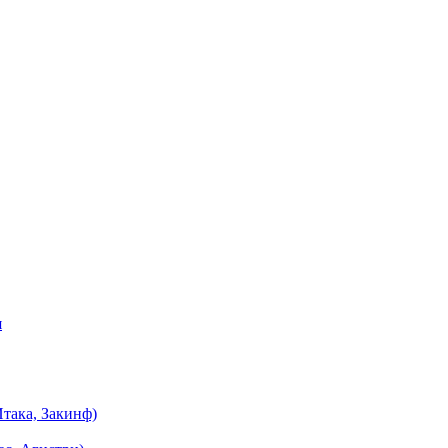
я
така, Закинф)