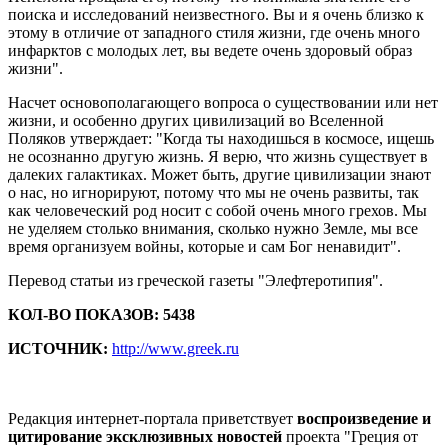
поиска и исследований неизвестного. Вы и я очень близко к
этому в отличие от западного стиля жизни, где очень много
инфарктов с молодых лет, вы ведете очень здоровый образ
жизни".
Насчет основополагающего вопроса о существовании или нет
жизни, и особенно других цивилизаций во Вселенной
Поляков утверждает: "Когда ты находишься в космосе, ищешь
не осознанно другую жизнь. Я верю, что жизнь существует в
далеких галактиках. Может быть, другие цивилизации знают
о нас, но игнорируют, потому что мы не очень развиты, так
как человеческий род носит с собой очень много грехов. Мы
не уделяем столько внимания, сколько нужно Земле, мы все
время организуем войны, которые и сам Бог ненавидит".
Перевод статьи из греческой газеты "Элефтеротипия".
КОЛ-ВО ПОКАЗОВ: 5438
ИСТОЧНИК:
http://www.greek.ru
Редакция интернет-портала приветствует
воспроизведение и
цитирование эксклюзивных новостей
проекта "Греция от