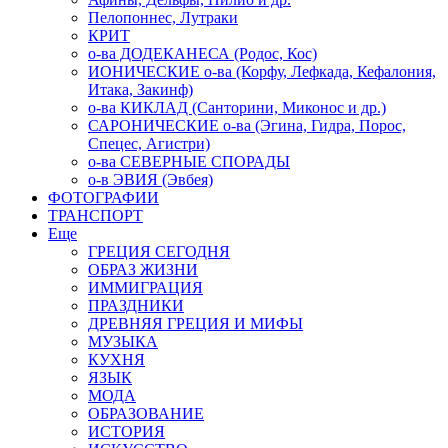
Пелопоннес, Лутраки
КРИТ
о-ва ДОДЕКАНЕСА (Родос, Кос)
ИОНИЧЕСКИЕ о-ва (Корфу, Лефкада, Кефалония,
Итака, Закинф)
о-ва КИКЛАД (Санторини, Миконос и др.)
САРОНИЧЕСКИЕ о-ва (Эгина, Гидра, Порос,
Спецес, Агистри)
о-ва СЕВЕРНЫЕ СПОРАДЫ
о-в ЭВИЯ (Эвбея)
ФОТОГРАФИИ
ТРАНСПОРТ
Еще
ГРЕЦИЯ СЕГОДНЯ
ОБРАЗ ЖИЗНИ
ИММИГРАЦИЯ
ПРАЗДНИКИ
ДРЕВНЯЯ ГРЕЦИЯ И МИФЫ
МУЗЫКА
КУХНЯ
ЯЗЫК
МОДА
ОБРАЗОВАНИЕ
ИСТОРИЯ