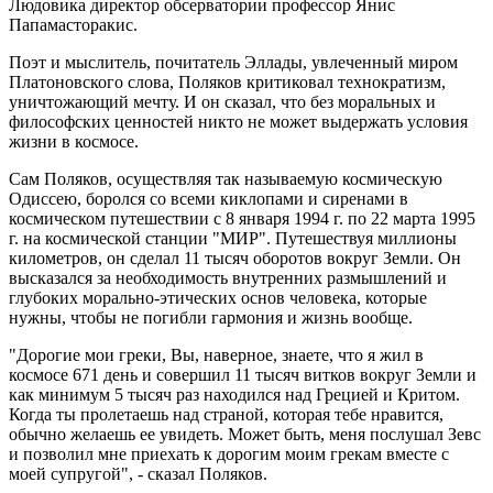
Людовика директор обсерватории профессор Янис
Папамасторакис.
Поэт и мыслитель, почитатель Эллады, увлеченный миром
Платоновского слова, Поляков критиковал технократизм,
уничтожающий мечту. И он сказал, что без моральных и
философских ценностей никто не может выдержать условия
жизни в космосе.
Сам Поляков, осуществляя так называемую космическую
Одиссею, боролся со всеми киклопами и сиренами в
космическом путешествии с 8 января 1994 г. по 22 марта 1995
г. на космической станции "МИР". Путешествуя миллионы
километров, он сделал 11 тысяч оборотов вокруг Земли. Он
высказался за необходимость внутренних размышлений и
глубоких морально-этических основ человека, которые
нужны, чтобы не погибли гармония и жизнь вообще.
"Дорогие мои греки, Вы, наверное, знаете, что я жил в
космосе 671 день и совершил 11 тысяч витков вокруг Земли и
как минимум 5 тысяч раз находился над Грецией и Критом.
Когда ты пролетаешь над страной, которая тебе нравится,
обычно желаешь ее увидеть. Может быть, меня послушал Зевс
и позволил мне приехать к дорогим моим грекам вместе с
моей супругой", - сказал Поляков.