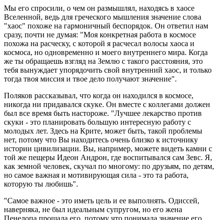
Мы его спросили, о чем он размышлял, находясь в хаосе
Вселенной, ведь для греческого мышления значение слова
"хаос" похоже на гармоничный беспорядок. Он ответил нам
сразу, почти не думая: "Моя конкретная работа в космосе
похожа на расческу, с которой я расчесал волосы хаоса и
космоса, но одновременно и моего внутреннего мира. Когда
же ты обращаешь взгляд на Землю с такого расстояния, это
тебя вынуждает упорядочить свой внутренний хаос, и только
тогда твоя миссия и твое дело получают значение".
Поляков рассказывал, что когда он находился в космосе,
никогда ни придавался скуке. Он вместе с коллегами должен
был все время быть настороже. "Лучшее лекарство против
скуки - это планировать большую интересную работу с
молодых лет. Здесь на Крите, может быть, такой проблемы
нет, потому что Вы находитесь очень близко к источнику
истории цивилизации. Вы, например, можете видеть камни с
той же пещеры Идеон Андрон, где воспитывался сам Зевс. Я,
как земной человек, скучал по многому: по друзьям, по детям,
но самое важная и мотивирующая сила - это та работа,
которую ты любишь".
"Самое важное - это иметь цель и ее выполнять. Одиссей,
наверняка, не был идеальным супругом, но его жена
Пенелопа прощала его, потому что понимала значение его