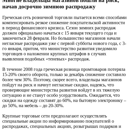
Многие владельцы магазинов пошли на риск,
начав досрочно зимнюю распродажу
Греческая сеть розничной торговли пытается всеми способами
компенсировать резкое снижение покупательской активности
в период финансового кризиса. Сезон зимних распродаж
должен официально начаться с 15 января текущего года и
закончиться 28 февраля. Но большинство магазинов начали
негласные распродажи уже с первой субботы нового года, с 3-
го января, притом, что министерство развития уведомило
торговцев о наложении крупных штрафов в случаях
выявления подобных «теневых» распродаж.
В течение 2008 года греческая розница промтоваров потеряла
15-20% своего оборота, только за декабрь снижение составило
более чем 30%. Поэтому, скорее всего, владельцы магазинов
пойдут на риск и начнут негласные скидки, надеясь, что
проверяющие министерства развития войдут в их тяжелую
ситуацию и не станут особо усердствовать. Ожидается, что
скидки на одежду составят до 60%, на бытовую электронику –
до 50%, на мебель – до 20-30%.
Крупные торговые сети предполагают осуществлять
специальные акции по информированию покупателей о
распродажах, специальных акциях, розыгрышах подарков и