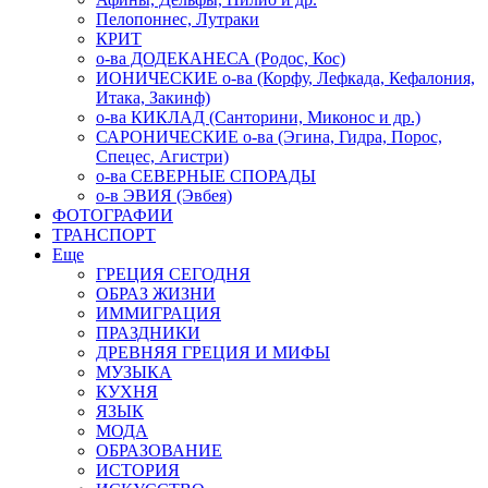
Пелопоннес, Лутраки
КРИТ
о-ва ДОДЕКАНЕСА (Родос, Кос)
ИОНИЧЕСКИЕ о-ва (Корфу, Лефкада, Кефалония,
Итака, Закинф)
о-ва КИКЛАД (Санторини, Миконос и др.)
САРОНИЧЕСКИЕ о-ва (Эгина, Гидра, Порос,
Спецес, Агистри)
о-ва СЕВЕРНЫЕ СПОРАДЫ
о-в ЭВИЯ (Эвбея)
ФОТОГРАФИИ
ТРАНСПОРТ
Еще
ГРЕЦИЯ СЕГОДНЯ
ОБРАЗ ЖИЗНИ
ИММИГРАЦИЯ
ПРАЗДНИКИ
ДРЕВНЯЯ ГРЕЦИЯ И МИФЫ
МУЗЫКА
КУХНЯ
ЯЗЫК
МОДА
ОБРАЗОВАНИЕ
ИСТОРИЯ