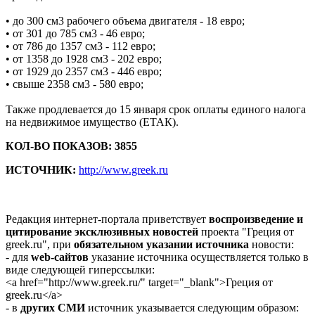
• до 300 см3 рабочего объема двигателя - 18 евро;
• от 301 до 785 см3 - 46 евро;
• от 786 до 1357 см3 - 112 евро;
• от 1358 до 1928 см3 - 202 евро;
• от 1929 до 2357 см3 - 446 евро;
• свыше 2358 см3 - 580 евро;
Также продлевается до 15 января срок оплаты единого налога
на недвижимое имущество (ЕТАК).
КОЛ-ВО ПОКАЗОВ: 3855
ИСТОЧНИК:
http://www.greek.ru
Редакция интернет-портала приветствует
воспроизведение и
цитирование эксклюзивных новостей
проекта "Греция от
greek.ru", при
обязательном указании источника
новости:
- для
web-сайтов
указание источника осуществляется только в
виде следующей гиперссылки:
<a href="http://www.greek.ru/" target="_blank">Греция от
greek.ru</a>
- в
других СМИ
источник указывается следующим образом: