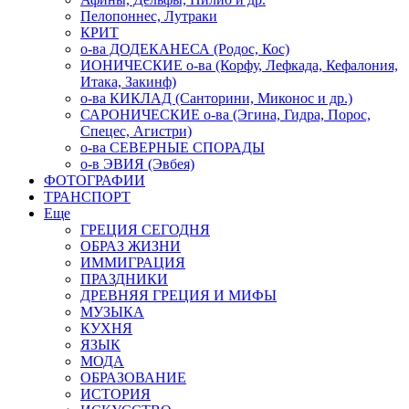
Пелопоннес, Лутраки
КРИТ
о-ва ДОДЕКАНЕСА (Родос, Кос)
ИОНИЧЕСКИЕ о-ва (Корфу, Лефкада, Кефалония,
Итака, Закинф)
о-ва КИКЛАД (Санторини, Миконос и др.)
САРОНИЧЕСКИЕ о-ва (Эгина, Гидра, Порос,
Спецес, Агистри)
о-ва СЕВЕРНЫЕ СПОРАДЫ
о-в ЭВИЯ (Эвбея)
ФОТОГРАФИИ
ТРАНСПОРТ
Еще
ГРЕЦИЯ СЕГОДНЯ
ОБРАЗ ЖИЗНИ
ИММИГРАЦИЯ
ПРАЗДНИКИ
ДРЕВНЯЯ ГРЕЦИЯ И МИФЫ
МУЗЫКА
КУХНЯ
ЯЗЫК
МОДА
ОБРАЗОВАНИЕ
ИСТОРИЯ