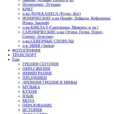
Пелопоннес, Лутраки
КРИТ
о-ва ДОДЕКАНЕСА (Родос, Кос)
ИОНИЧЕСКИЕ о-ва (Корфу, Лефкада, Кефалония,
Итака, Закинф)
о-ва КИКЛАД (Санторини, Миконос и др.)
САРОНИЧЕСКИЕ о-ва (Эгина, Гидра, Порос,
Спецес, Агистри)
о-ва СЕВЕРНЫЕ СПОРАДЫ
о-в ЭВИЯ (Эвбея)
ФОТОГРАФИИ
ТРАНСПОРТ
Еще
ГРЕЦИЯ СЕГОДНЯ
ОБРАЗ ЖИЗНИ
ИММИГРАЦИЯ
ПРАЗДНИКИ
ДРЕВНЯЯ ГРЕЦИЯ И МИФЫ
МУЗЫКА
КУХНЯ
ЯЗЫК
МОДА
ОБРАЗОВАНИЕ
ИСТОРИЯ