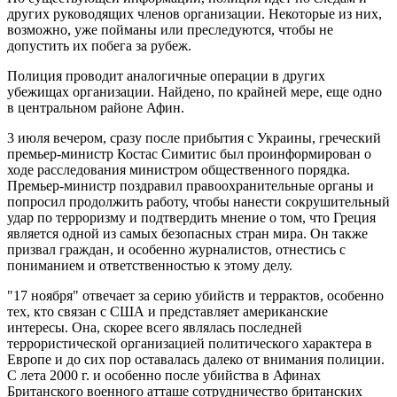
других руководящих членов организации. Некоторые из них,
возможно, уже пойманы или преследуются, чтобы не
допустить их побега за рубеж.
Полиция проводит аналогичные операции в других
убежищах организации. Найдено, по крайней мере, еще одно
в центральном районе Афин.
3 июля вечером, сразу после прибытия с Украины, греческий
премьер-министр Костас Симитис был проинформирован о
ходе расследования министром общественного порядка.
Премьер-министр поздравил правоохранительные органы и
попросил продолжить работу, чтобы нанести сокрушительный
удар по терроризму и подтвердить мнение о том, что Греция
является одной из самых безопасных стран мира. Он также
призвал граждан, и особенно журналистов, отнестись с
пониманием и ответственностью к этому делу.
"17 ноября" отвечает за серию убийств и террактов, особенно
тех, кто связан с США и представляет американские
интересы. Она, скорее всего являлась последней
террористической организацией политического характера в
Европе и до сих пор оставалась далеко от внимания полиции.
С лета 2000 г. и особенно после убийства в Афинах
Британского военного атташе сотрудничество британских