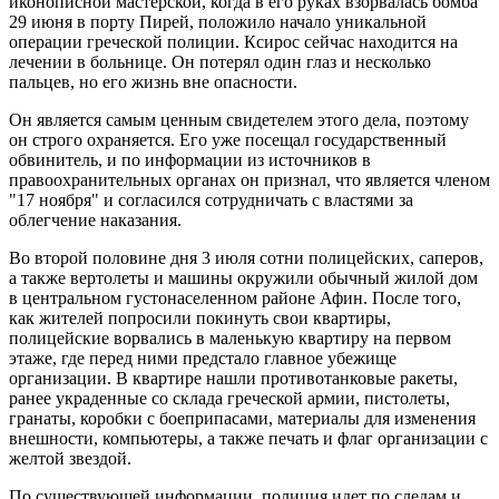
иконописной мастерской, когда в его руках взорвалась бомба
29 июня в порту Пирей, положило начало уникальной
операции греческой полиции. Ксирос сейчас находится на
лечении в больнице. Он потерял один глаз и несколько
пальцев, но его жизнь вне опасности.
Он является самым ценным свидетелем этого дела, поэтому
он строго охраняется. Его уже посещал государственный
обвинитель, и по информации из источников в
правоохранительных органах он признал, что является членом
"17 ноября" и согласился сотрудничать с властями за
облегчение наказания.
Во второй половине дня 3 июля сотни полицейских, саперов,
а также вертолеты и машины окружили обычный жилой дом
в центральном густонаселенном районе Афин. После того,
как жителей попросили покинуть свои квартиры,
полицейские ворвались в маленькую квартиру на первом
этаже, где перед ними предстало главное убежище
организации. В квартире нашли противотанковые ракеты,
ранее украденные со склада греческой армии, пистолеты,
гранаты, коробки с боеприпасами, материалы для изменения
внешности, компьютеры, а также печать и флаг организации с
желтой звездой.
По существующей информации, полиция идет по следам и