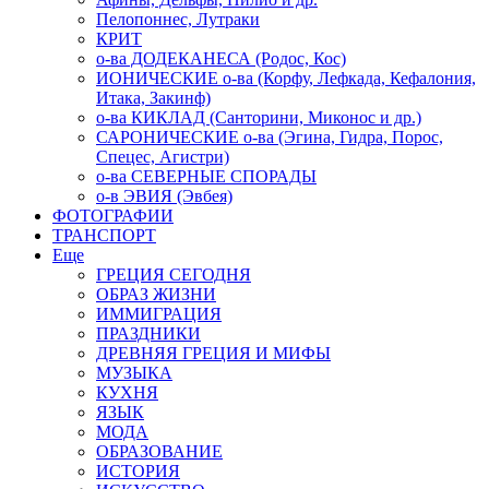
Пелопоннес, Лутраки
КРИТ
о-ва ДОДЕКАНЕСА (Родос, Кос)
ИОНИЧЕСКИЕ о-ва (Корфу, Лефкада, Кефалония,
Итака, Закинф)
о-ва КИКЛАД (Санторини, Миконос и др.)
САРОНИЧЕСКИЕ о-ва (Эгина, Гидра, Порос,
Спецес, Агистри)
о-ва СЕВЕРНЫЕ СПОРАДЫ
о-в ЭВИЯ (Эвбея)
ФОТОГРАФИИ
ТРАНСПОРТ
Еще
ГРЕЦИЯ СЕГОДНЯ
ОБРАЗ ЖИЗНИ
ИММИГРАЦИЯ
ПРАЗДНИКИ
ДРЕВНЯЯ ГРЕЦИЯ И МИФЫ
МУЗЫКА
КУХНЯ
ЯЗЫК
МОДА
ОБРАЗОВАНИЕ
ИСТОРИЯ