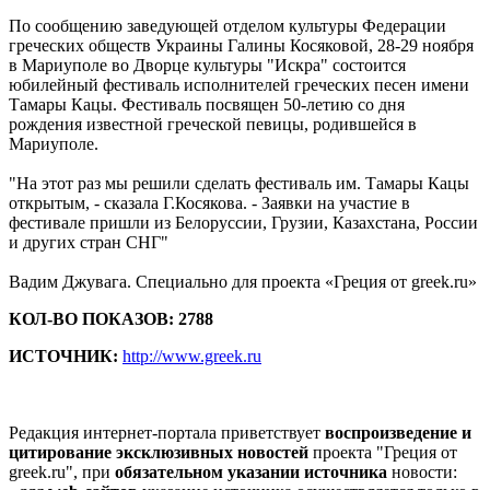
По сообщению заведующей отделом культуры Федерации
греческих обществ Украины Галины Косяковой, 28-29 ноября
в Мариуполе во Дворце культуры "Искра" состоится
юбилейный фестиваль исполнителей греческих песен имени
Тамары Кацы. Фестиваль посвящен 50-летию со дня
рождения известной греческой певицы, родившейся в
Мариуполе.
"На этот раз мы решили сделать фестиваль им. Тамары Кацы
открытым, - сказала Г.Косякова. - Заявки на участие в
фестивале пришли из Белоруссии, Грузии, Казахстана, России
и других стран СНГ"
Вадим Джувага. Специально для проекта «Греция от greek.ru»
КОЛ-ВО ПОКАЗОВ: 2788
ИСТОЧНИК:
http://www.greek.ru
Редакция интернет-портала приветствует
воспроизведение и
цитирование эксклюзивных новостей
проекта "Греция от
greek.ru", при
обязательном указании источника
новости: