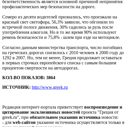
безответственность является основной причиной непринятия
профилактических мер безопасности на дороге.
Семеро из десяти водителей признались, что проезжали на
красный свет светофора, 56,3% заявили, что обгоняли по
встречной полосе движения, 30% садились за руль после
употребления алкоголя. Но в то же время 90% используют
ремень безопасности и 75,8% - шлем при езде на мотоцикле.
Согласно данным министерства транспорта, число погибших
на греческих дорогах снизилось с 2010 человек в 2000 году до
1292 в 2007. Но, тем не менее, Греция продолжает оставаться
в первых строчках европейского списка с самым большим
процентом смертности на автодорогах.
КОЛ-ВО ПОКАЗОВ: 3864
ИСТОЧНИК:
http://www.greek.ru
Редакция интернет-портала приветствует
воспроизведение и
цитирование эксклюзивных новостей
проекта "Греция от
greek.ru", при
обязательном указании источника
новости:
- для
web-сайтов
указание источника осуществляется только в