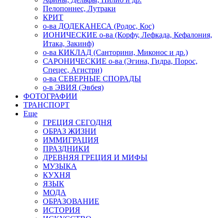
Пелопоннес, Лутраки
КРИТ
о-ва ДОДЕКАНЕСА (Родос, Кос)
ИОНИЧЕСКИЕ о-ва (Корфу, Лефкада, Кефалония,
Итака, Закинф)
о-ва КИКЛАД (Санторини, Миконос и др.)
САРОНИЧЕСКИЕ о-ва (Эгина, Гидра, Порос,
Спецес, Агистри)
о-ва СЕВЕРНЫЕ СПОРАДЫ
о-в ЭВИЯ (Эвбея)
ФОТОГРАФИИ
ТРАНСПОРТ
Еще
ГРЕЦИЯ СЕГОДНЯ
ОБРАЗ ЖИЗНИ
ИММИГРАЦИЯ
ПРАЗДНИКИ
ДРЕВНЯЯ ГРЕЦИЯ И МИФЫ
МУЗЫКА
КУХНЯ
ЯЗЫК
МОДА
ОБРАЗОВАНИЕ
ИСТОРИЯ