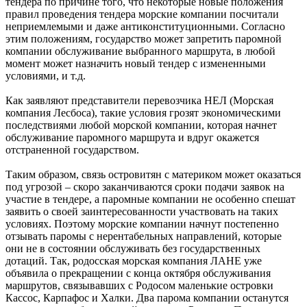
тендера по причине того, что некоторые новые положения
правил проведения тендера морские компании посчитали
неприемлемыми и даже антиконституционными. Согласно
этим положениям, государство может запретить паромной
компании обслуживание выбранного маршрута, в любой
момент может назначить новый тендер с измененными
условиями, и т.д.
Как заявляют представители перевозчика НЕЛ (Морская
компания Лесбоса), такие условия грозят экономическими
последствиями любой морской компании, которая начнет
обслуживание паромного маршрута и вдруг окажется
отстраненной государством.
Таким образом, связь островитян с материком может оказаться
под угрозой – скоро заканчиваются сроки подачи заявок на
участие в тендере, а паромные компании не особенно спешат
заявить о своей заинтересованности участвовать на таких
условиях. Поэтому морские компании начнут постепенно
отзывать паромы с нерентабельных направлений, которые
они не в состоянии обслуживать без государственных
дотаций. Так, родосская морская компания ЛАНЕ уже
объявила о прекращении с конца октября обслуживания
маршрутов, связывавших с Родосом маленькие островки
Кассос, Карпафос и Халки. Два парома компании останутся