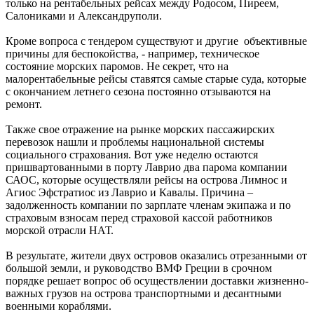
только на рентабельных рейсах между Родосом, Пиреем,
Салониками и Александруполи.
Кроме вопроса с тендером существуют и другие объективные
причины для беспокойства, - например, техническое
состояние морских паромов. Не секрет, что на
малорентабельные рейсы ставятся самые старые суда, которые
с окончанием летнего сезона постоянно отзываются на
ремонт.
Также свое отражение на рынке морских пассажирских
перевозок нашли и проблемы национальной системы
социального страхования. Вот уже неделю остаются
пришвартованными в порту Лаврио два парома компании
САОС, которые осуществляли рейсы на острова Лимнос и
Агиос Эфстратиос из Лаврио и Кавалы. Причина –
задолженность компании по зарплате членам экипажа и по
страховым взносам перед страховой кассой работников
морской отрасли НАТ.
В результате, жители двух островов оказались отрезанными от
большой земли, и руководство ВМФ Греции в срочном
порядке решает вопрос об осуществлении доставки жизненно-
важных грузов на острова транспортными и десантными
военными кораблями.