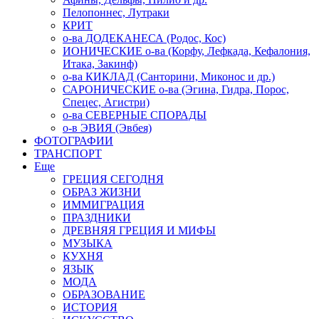
Пелопоннес, Лутраки
КРИТ
о-ва ДОДЕКАНЕСА (Родос, Кос)
ИОНИЧЕСКИЕ о-ва (Корфу, Лефкада, Кефалония,
Итака, Закинф)
о-ва КИКЛАД (Санторини, Миконос и др.)
САРОНИЧЕСКИЕ о-ва (Эгина, Гидра, Порос,
Спецес, Агистри)
о-ва СЕВЕРНЫЕ СПОРАДЫ
о-в ЭВИЯ (Эвбея)
ФОТОГРАФИИ
ТРАНСПОРТ
Еще
ГРЕЦИЯ СЕГОДНЯ
ОБРАЗ ЖИЗНИ
ИММИГРАЦИЯ
ПРАЗДНИКИ
ДРЕВНЯЯ ГРЕЦИЯ И МИФЫ
МУЗЫКА
КУХНЯ
ЯЗЫК
МОДА
ОБРАЗОВАНИЕ
ИСТОРИЯ