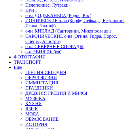
Пелопоннес, Лутраки
КРИТ
о-ва ДОДЕКАНЕСА (Родос, Кос)
ИОНИЧЕСКИЕ о-ва (Корфу, Лефкада, Кефалония,
Итака, Закинф)
о-ва КИКЛАД (Санторини, Миконос и др.)
САРОНИЧЕСКИЕ о-ва (Эгина, Гидра, Порос,
Спецес, Агистри)
о-ва СЕВЕРНЫЕ СПОРАДЫ
о-в ЭВИЯ (Эвбея)
ФОТОГРАФИИ
ТРАНСПОРТ
Еще
ГРЕЦИЯ СЕГОДНЯ
ОБРАЗ ЖИЗНИ
ИММИГРАЦИЯ
ПРАЗДНИКИ
ДРЕВНЯЯ ГРЕЦИЯ И МИФЫ
МУЗЫКА
КУХНЯ
ЯЗЫК
МОДА
ОБРАЗОВАНИЕ
ИСТОРИЯ