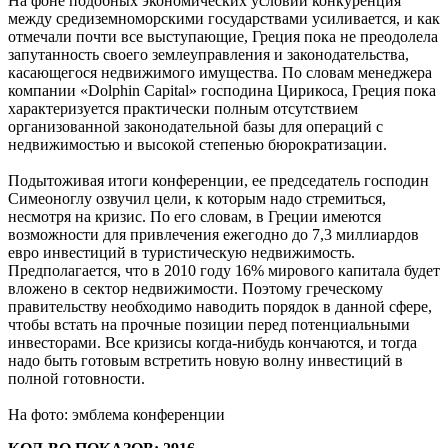
На фоне подобных экономических условий конкуренция
между средиземноморскими государствами усиливается, и как
отмечали почти все выступающие, Греция пока не преодолела
запутанность своего землеуправления и законодательства,
касающегося недвижимого имущества. По словам менеджера
компании «Dolphin Capital» господина Цирикоса, Греция пока
характеризуется практически полным отсутствием
организованной законодательной базы для операций с
недвижимостью и высокой степенью бюрократизации.
Подытоживая итоги конференции, ее председатель господин
Симеоноглу озвучил цели, к которым надо стремиться,
несмотря на кризис. По его словам, в Греции имеются
возможности для привлечения ежегодно до 7,3 миллиардов
евро инвестиций в туристическую недвижимость.
Предполагается, что в 2010 году 16% мирового капитала будет
вложено в сектор недвижимости. Поэтому греческому
правительству необходимо наводить порядок в данной сфере,
чтобы встать на прочные позиции перед потенциальными
инвесторами. Все кризисы когда-нибудь кончаются, и тогда
надо быть готовым встретить новую волну инвестиций в
полной готовности.
На фото: эмблема конференции