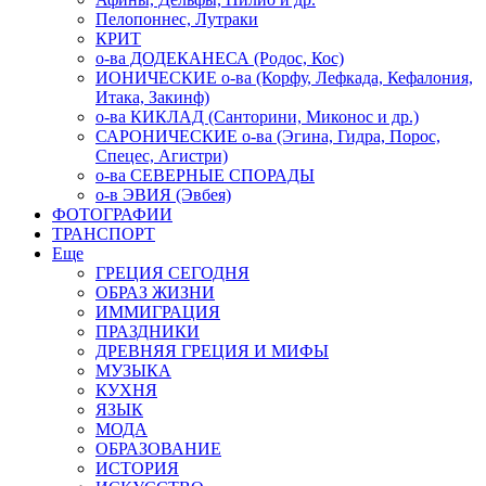
Пелопоннес, Лутраки
КРИТ
о-ва ДОДЕКАНЕСА (Родос, Кос)
ИОНИЧЕСКИЕ о-ва (Корфу, Лефкада, Кефалония,
Итака, Закинф)
о-ва КИКЛАД (Санторини, Миконос и др.)
САРОНИЧЕСКИЕ о-ва (Эгина, Гидра, Порос,
Спецес, Агистри)
о-ва СЕВЕРНЫЕ СПОРАДЫ
о-в ЭВИЯ (Эвбея)
ФОТОГРАФИИ
ТРАНСПОРТ
Еще
ГРЕЦИЯ СЕГОДНЯ
ОБРАЗ ЖИЗНИ
ИММИГРАЦИЯ
ПРАЗДНИКИ
ДРЕВНЯЯ ГРЕЦИЯ И МИФЫ
МУЗЫКА
КУХНЯ
ЯЗЫК
МОДА
ОБРАЗОВАНИЕ
ИСТОРИЯ