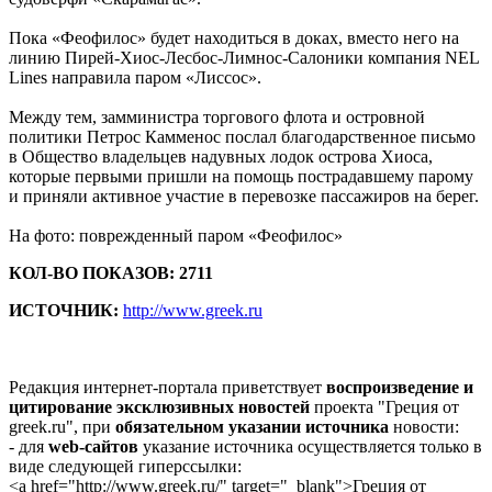
Пока «Феофилос» будет находиться в доках, вместо него на
линию Пирей-Хиос-Лесбос-Лимнос-Салоники компания NEL
Lines направила паром «Лиссос».
Между тем, замминистра торгового флота и островной
политики Петрос Камменос послал благодарственное письмо
в Общество владельцев надувных лодок острова Хиоса,
которые первыми пришли на помощь пострадавшему парому
и приняли активное участие в перевозке пассажиров на берег.
На фото: поврежденный паром «Феофилос»
КОЛ-ВО ПОКАЗОВ: 2711
ИСТОЧНИК:
http://www.greek.ru
Редакция интернет-портала приветствует
воспроизведение и
цитирование эксклюзивных новостей
проекта "Греция от
greek.ru", при
обязательном указании источника
новости:
- для
web-сайтов
указание источника осуществляется только в
виде следующей гиперссылки:
<a href="http://www.greek.ru/" target="_blank">Греция от