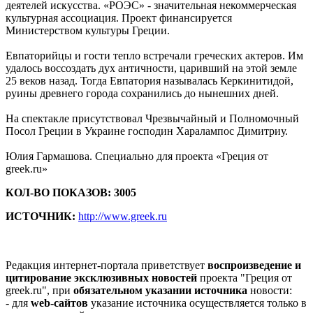
деятелей искусства. «РОЭС» - значительная некоммерческая
культурная ассоциация. Проект финансируется
Министерством культуры Греции.
Евпаторийцы и гости тепло встречали греческих актеров. Им
удалось воссоздать дух античности, царивший на этой земле
25 веков назад. Тогда Евпатория называлась Керкинитидой,
руины древнего города сохранились до нынешних дней.
На спектакле присутствовал Чрезвычайный и Полномочный
Посол Греции в Украине господин Харалампос Димитриу.
Юлия Гармашова. Специально для проекта «Греция от
greek.ru»
КОЛ-ВО ПОКАЗОВ: 3005
ИСТОЧНИК:
http://www.greek.ru
Редакция интернет-портала приветствует
воспроизведение и
цитирование эксклюзивных новостей
проекта "Греция от
greek.ru", при
обязательном указании источника
новости:
- для
web-сайтов
указание источника осуществляется только в