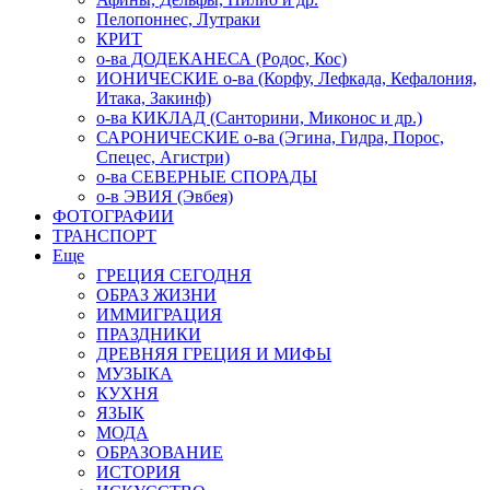
Пелопоннес, Лутраки
КРИТ
о-ва ДОДЕКАНЕСА (Родос, Кос)
ИОНИЧЕСКИЕ о-ва (Корфу, Лефкада, Кефалония,
Итака, Закинф)
о-ва КИКЛАД (Санторини, Миконос и др.)
САРОНИЧЕСКИЕ о-ва (Эгина, Гидра, Порос,
Спецес, Агистри)
о-ва СЕВЕРНЫЕ СПОРАДЫ
о-в ЭВИЯ (Эвбея)
ФОТОГРАФИИ
ТРАНСПОРТ
Еще
ГРЕЦИЯ СЕГОДНЯ
ОБРАЗ ЖИЗНИ
ИММИГРАЦИЯ
ПРАЗДНИКИ
ДРЕВНЯЯ ГРЕЦИЯ И МИФЫ
МУЗЫКА
КУХНЯ
ЯЗЫК
МОДА
ОБРАЗОВАНИЕ
ИСТОРИЯ