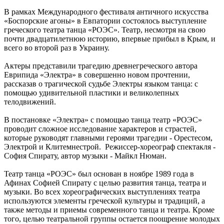
В рамках Международного фестиваля античного искусства
«Боспорские агоны» в Евпатории состоялось выступление
греческого театра танца «РОЭС». Театр, несмотря на свою
почти двадцатилетнюю историю, впервые прибыл в Крым, и
всего во второй раз в Украину.
Актеры представили трагедию древнегреческого автора
Еврипида «Электра» в совершенно новом прочтении,
рассказав о трагической судьбе Электры языком танца: с
помощью удивительной пластики и великолепных
телодвижений.
В постановке «Электра» с помощью танца театр «РОЭС»
проводит сложное исследование характеров и страстей,
которые руководят главными героями трагедии - Орестесом,
Электрой и Клитемнестрой. Режиссер-хореограф спектакля -
София Спирату, автор музыки - Майкл Нюман.
Театр танца «РОЭС» был основан в ноябре 1989 года в
Афинах Софией Спирату с целью развития танца, театра и
музыки. Во всех хореографических выступлениях театра
используются элементы греческой культуры и традиций, а
также методы и приемы современного танца и театра. Кроме
того, целью театральной группы остается поощрение молодых