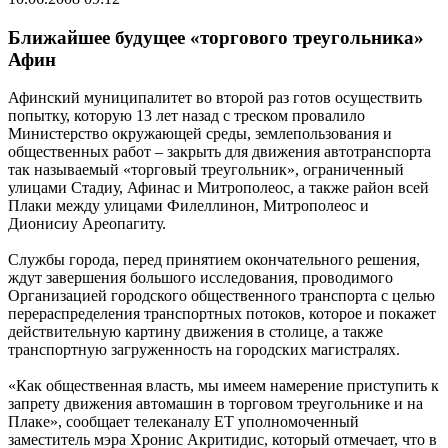
Ближайшее будущее «торгового треугольника»
Афин
Афинский муниципалитет во второй раз готов осуществить
попытку, которую 13 лет назад с треском провалило
Министерство окружающей среды, землепользования и
общественных работ – закрыть для движения автотранспорта
так называемый «торговый треугольник», ограниченный
улицами Стадиу, Афинас и Митрополеос, а также район всей
Плаки между улицами Филеллинон, Митрополеос и
Дионисиу Ареопагиту.
Службы города, перед принятием окончательного решения,
ждут завершения большого исследования, проводимого
Организацией городского общественного транспорта c целью
перераспределения транспортных потоков, которое и покажет
действительную картину движения в столице, а также
транспортную загруженность на городских магистралях.
«Как общественная власть, мы имеем намерение приступить к
запрету движения автомашин в торговом треугольнике и на
Плаке», сообщает телеканалу ЕТ уполномоченный
заместитель мэра Хронис Акритидис, который отмечает, что в