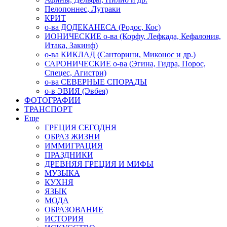
Пелопоннес, Лутраки
КРИТ
о-ва ДОДЕКАНЕСА (Родос, Кос)
ИОНИЧЕСКИЕ о-ва (Корфу, Лефкада, Кефалония,
Итака, Закинф)
о-ва КИКЛАД (Санторини, Миконос и др.)
САРОНИЧЕСКИЕ о-ва (Эгина, Гидра, Порос,
Спецес, Агистри)
о-ва СЕВЕРНЫЕ СПОРАДЫ
о-в ЭВИЯ (Эвбея)
ФОТОГРАФИИ
ТРАНСПОРТ
Еще
ГРЕЦИЯ СЕГОДНЯ
ОБРАЗ ЖИЗНИ
ИММИГРАЦИЯ
ПРАЗДНИКИ
ДРЕВНЯЯ ГРЕЦИЯ И МИФЫ
МУЗЫКА
КУХНЯ
ЯЗЫК
МОДА
ОБРАЗОВАНИЕ
ИСТОРИЯ