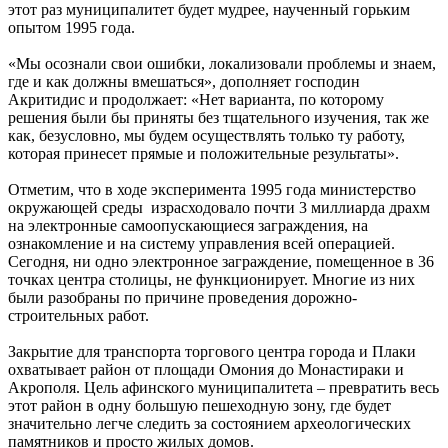
этот раз муниципалитет будет мудрее, наученный горьким
опытом 1995 года.
«Мы осознали свои ошибки, локализовали проблемы и знаем,
где и как должны вмешаться», дополняет господин
Акритидис и продолжает: «Нет варианта, по которому
решения были бы приняты без тщательного изучения, так же
как, безусловно, мы будем осуществлять только ту работу,
которая принесет прямые и положительные результаты».
Отметим, что в ходе эксперимента 1995 года министерство
окружающей среды израсходовало почти 3 миллиарда драхм
на электронные самоопускающиеся заграждения, на
ознакомление и на систему управления всей операцией.
Сегодня, ни одно электронное заграждение, помещенное в 36
точках центра столицы, не функционирует. Многие из них
были разобраны по причине проведения дорожно-
строительных работ.
Закрытие для транспорта торгового центра города и Плаки
охватывает район от площади Омония до Монастираки и
Акрополя. Цель афинского муниципалитета – превратить весь
этот район в одну большую пешеходную зону, где будет
значительно легче следить за состоянием археологических
памятников и просто жилых домов.