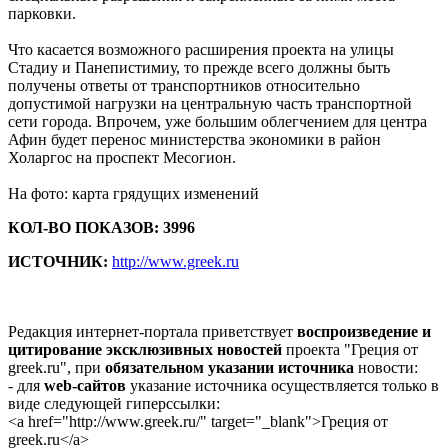
парковки.
Что касается возможного расширения проекта на улицы
Стадиу и Панепистимиу, то прежде всего должны быть
получены ответы от транспортников относительно
допустимой нагрузки на центральную часть транспортной
сети города. Впрочем, уже большим облегчением для центра
Афин будет перенос министерства экономики в район
Холаргос на проспект Месогион.
На фото: карта грядущих изменений
КОЛ-ВО ПОКАЗОВ: 3996
ИСТОЧНИК:
http://www.greek.ru
Редакция интернет-портала приветствует
воспроизведение и
цитирование эксклюзивных новостей
проекта "Греция от
greek.ru", при
обязательном указании источника
новости:
- для
web-сайтов
указание источника осуществляется только в
виде следующей гиперссылки:
<a href="http://www.greek.ru/" target="_blank">Греция от
greek.ru</a>