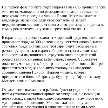
На первой фазе проекта будет закрыта Плака. В принципе уже
многие выходные дни по распоряжению мэрии временно
перекрывается проезд на улочки Плаки. Местные жители и
владельцы магазинов дали свое согласие на запрет
передвижения частного легкового автотранспорта в одном из
самых романтических уголков греческой столицы.
Вторая стадия проекта охватит «торговый треугольник», где
проживает порядка 300 жителей и существует около 3 тысяч
торговых предприятий. Все тротуары будут расширены и
реконструированы, и мэрия собирается строго следить за
количеством имеющихся в «треугольнике» предприятий
общественного питания: кафе, баров, таверн. Существует
опасение, что закрытый для транспорта район может быстро
превратиться в одну «большую столовую» наподобие
соседнего района Псирри. Первой улицей, которая
превратится в большой тротуар, будет улица Афинас между
Монастираки и Омонией.
Ограничение въезда в эти районы будет осуществлено не
путем установки стационарных заграждений, а с помощью
переносных, а также благодаря усиленному патрулированию
муниципальной полиции. Местные жители получат
специальные разрешения и закрепленные за ними места