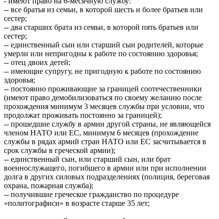
- имеют право на 6-месячную службу:
-- все братья из семьи, в которой шесть и более братьев или
сестер;
-- два старших брата из семьи, в которой пять братьев или
сестер;
-- единственный сын или старший сын родителей, которые
умерли или непригодны к работе по состоянию здоровья;
-- отец двоих детей;
-- имеющие супругу, не пригодную к работе по состоянию
здоровья;
-- постоянно проживающие за границей соотечественники
(имеют право демобилизоваться по своему желанию после
прохождения минимум 3 месяцев службы при условии, что
продолжат проживать постоянно за границей);
-- прошедшие службу в армии другой страны, не являющейся
членом НАТО или ЕС, минимум 6 месяцев (прохождение
службы в рядах армий стран НАТО или ЕС засчитывается в
срок службы в греческой армии);
-- единственный сын, или старший сын, или брат
военнослужащего, погибшего в армии или при исполнении
долга в других силовых подразделениях (полиция, береговая
охрана, пожарная служба);
-- получившие греческое гражданство по процедуре
«политографиси» в возрасте старше 35 лет;