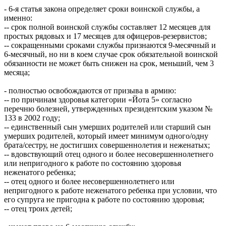
- 6-я статья закона определяет сроки воинской службы, а
именно:
-- срок полной воинской службы составляет 12 месяцев для
простых рядовых и 17 месяцев для офицеров-резервистов;
-- сокращенными сроками службы признаются 9-месячный и
6-месячный, но ни в коем случае срок обязательной воинской
обязанности не может быть снижен на срок, меньший, чем 3
месяца;
- полностью освобождаются от призыва в армию:
-- по причинам здоровья категории «Йота 5» согласно
перечню болезней, утвержденных президентским указом №
133 в 2002 году;
-- единственный сын умерших родителей или старший сын
умерших родителей, который имеет минимум одного/одну
брата/сестру, не достигших совершеннолетия и неженатых;
-- вдовствующий отец одного и более несовершеннолетнего
или непригодного к работе по состоянию здоровья
неженатого ребенка;
-- отец одного и более несовершеннолетнего или
непригодного к работе неженатого ребенка при условии, что
его супруга не пригодна к работе по состоянию здоровья;
-- отец троих детей;