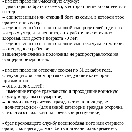
- имеют право на 9-месячную службу:
-- два старших брата из семьи, в которой четверо братьев или
сестер;
-- единственный или старший брат из семьи, в которой трое
братьев или сестер;
-- единственный сын или старший сын родителей, один из
которых умер, или непригоден к работе по состоянию
здоровья, или достиг возраста 70 лет;
-- единственный сын или старший сын незамужней матери;
-- отец одного ребенка;
вышеперечисленные положения не распространяются на
офицеров-резервистов.
- имеют право на отсрочку сроком по 31 декабря года,
следующего за годом призыва следующие категории
призывников:
-- отцы двоих детей;
-- имеющие второе гражданство и проходящие воинскую
службу в другом государстве;
-- получившие греческое гражданство по процедуре
«политографиси» (для данной категории граждан отсрочка
считается от года клятвы Греческой республике).
- брат проходящего службу военнообязанного или старшего
брата, с которым должны быть призваны одновременно,