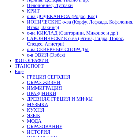
Пелопоннес, Лутраки
КРИТ
о-ва ДОДЕКАНЕСА (Родос, Кос)
ИОНИЧЕСКИЕ о-ва (Корфу, Лефкада, Кефалония,
Итака, Закинф)
о-ва КИКЛАД (Санторини, Миконос и др.)
САРОНИЧЕСКИЕ о-ва (Эгина, Гидра, Порос,
Спецес, Агистри)
о-ва СЕВЕРНЫЕ СПОРАДЫ
о-в ЭВИЯ (Эвбея)
ФОТОГРАФИИ
ТРАНСПОРТ
Еще
ГРЕЦИЯ СЕГОДНЯ
ОБРАЗ ЖИЗНИ
ИММИГРАЦИЯ
ПРАЗДНИКИ
ДРЕВНЯЯ ГРЕЦИЯ И МИФЫ
МУЗЫКА
КУХНЯ
ЯЗЫК
МОДА
ОБРАЗОВАНИЕ
ИСТОРИЯ