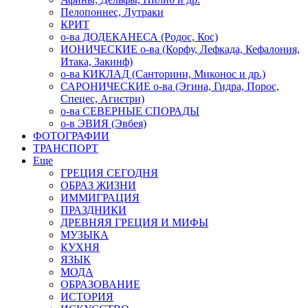
Пелопоннес, Лутраки
КРИТ
о-ва ДОДЕКАНЕСА (Родос, Кос)
ИОНИЧЕСКИЕ о-ва (Корфу, Лефкада, Кефалония,
Итака, Закинф)
о-ва КИКЛАД (Санторини, Миконос и др.)
САРОНИЧЕСКИЕ о-ва (Эгина, Гидра, Порос,
Спецес, Агистри)
о-ва СЕВЕРНЫЕ СПОРАДЫ
о-в ЭВИЯ (Эвбея)
ФОТОГРАФИИ
ТРАНСПОРТ
Еще
ГРЕЦИЯ СЕГОДНЯ
ОБРАЗ ЖИЗНИ
ИММИГРАЦИЯ
ПРАЗДНИКИ
ДРЕВНЯЯ ГРЕЦИЯ И МИФЫ
МУЗЫКА
КУХНЯ
ЯЗЫК
МОДА
ОБРАЗОВАНИЕ
ИСТОРИЯ