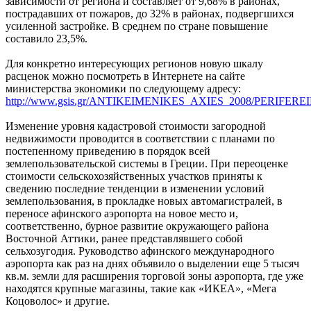
зависимости от региона и составляет от 9,68% в районах,
пострадавших от пожаров, до 32% в районах, подвергшихся
усиленной застройке. В среднем по стране повышение
составило 23,5%.
Для конкретно интересующих регионов новую шкалу
расценок можно посмотреть в Интернете на сайте
министерства экономики по следующему адресу:
http://www.gsis.gr/ANTIKEIMENIKES_AXIES_2008/PERIFEREI
Изменение уровня кадастровой стоимости загородной
недвижимости проводится в соответствии с планами по
постепенному приведению в порядок всей
землепользовательской системы в Греции. При переоценке
стоимости сельскохозяйственных участков приняты к
сведению последние тенденции в изменении условий
землепользования, в прокладке новых автомагистралей, в
переносе афинского аэропорта на новое место и,
соответственно, бурное развитие окружающего района
Восточной Аттики, ранее представлявшего собой
сельхозугодия. Руководство афинского международного
аэропорта как раз на днях объявило о выделении еще 5 тысяч
кв.м. земли для расширения торговой зоны аэропорта, где уже
находятся крупные магазины, такие как «ИКЕА», «Мега
Коцоволос» и другие.