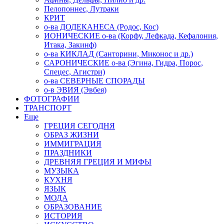
Пелопоннес, Лутраки
КРИТ
о-ва ДОДЕКАНЕСА (Родос, Кос)
ИОНИЧЕСКИЕ о-ва (Корфу, Лефкада, Кефалония,
Итака, Закинф)
о-ва КИКЛАД (Санторини, Миконос и др.)
САРОНИЧЕСКИЕ о-ва (Эгина, Гидра, Порос,
Спецес, Агистри)
о-ва СЕВЕРНЫЕ СПОРАДЫ
о-в ЭВИЯ (Эвбея)
ФОТОГРАФИИ
ТРАНСПОРТ
Еще
ГРЕЦИЯ СЕГОДНЯ
ОБРАЗ ЖИЗНИ
ИММИГРАЦИЯ
ПРАЗДНИКИ
ДРЕВНЯЯ ГРЕЦИЯ И МИФЫ
МУЗЫКА
КУХНЯ
ЯЗЫК
МОДА
ОБРАЗОВАНИЕ
ИСТОРИЯ