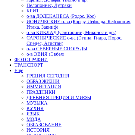
Пелопоннес, Лутраки
КРИТ
о-ва ДОДЕКАНЕСА (Родос, Кос)
ИОНИЧЕСКИЕ о-ва (Корфу, Лефкада, Кефалония,
Итака, Закинф)
о-ва КИКЛАД (Санторини, Миконос и др.)
САРОНИЧЕСКИЕ о-ва (Эгина, Гидра, Порос,
Спецес, Агистри)
о-ва СЕВЕРНЫЕ СПОРАДЫ
о-в ЭВИЯ (Эвбея)
ФОТОГРАФИИ
ТРАНСПОРТ
Еще
ГРЕЦИЯ СЕГОДНЯ
ОБРАЗ ЖИЗНИ
ИММИГРАЦИЯ
ПРАЗДНИКИ
ДРЕВНЯЯ ГРЕЦИЯ И МИФЫ
МУЗЫКА
КУХНЯ
ЯЗЫК
МОДА
ОБРАЗОВАНИЕ
ИСТОРИЯ