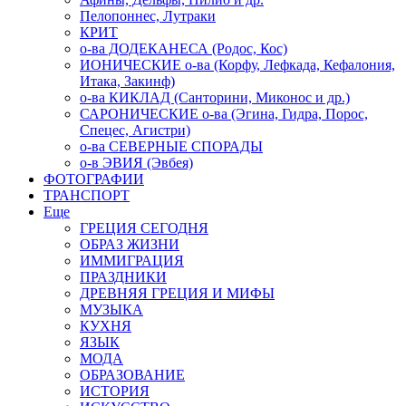
Пелопоннес, Лутраки
КРИТ
о-ва ДОДЕКАНЕСА (Родос, Кос)
ИОНИЧЕСКИЕ о-ва (Корфу, Лефкада, Кефалония,
Итака, Закинф)
о-ва КИКЛАД (Санторини, Миконос и др.)
САРОНИЧЕСКИЕ о-ва (Эгина, Гидра, Порос,
Спецес, Агистри)
о-ва СЕВЕРНЫЕ СПОРАДЫ
о-в ЭВИЯ (Эвбея)
ФОТОГРАФИИ
ТРАНСПОРТ
Еще
ГРЕЦИЯ СЕГОДНЯ
ОБРАЗ ЖИЗНИ
ИММИГРАЦИЯ
ПРАЗДНИКИ
ДРЕВНЯЯ ГРЕЦИЯ И МИФЫ
МУЗЫКА
КУХНЯ
ЯЗЫК
МОДА
ОБРАЗОВАНИЕ
ИСТОРИЯ