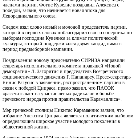
членами партии. Фотис Кувелис поздравил Алексиса с
победой, заявив, что начинается новая эпоха для
Леворадикального союза.
Следом взял слово новый и молодой председатель партии,
который в первых словах поблагодарил своего соперника по
выборам господина Кувелиса за климат политической
культуры, который поддерживался двумя кандидатами в
период предвыборной кампании.
Поздравления новому председателю СИРИЗА направили
секретарь исполнительного комитета правящей «Новой
демократии» Л. Загоритис и председатель Всегреческого
социалистического движения Г. Папандреу. Пресс-секретарь
Яннис Рагусис в заявлении, распространенном партией в
связи с победой Ципраса, прямо заявил, что ПАСОК
«рассчитывает на участие левых радикалов в борьбе
греческого народа против правительства Караманлиса».
Мэр греческой столицы Никитас Караманлис заявил, что
избрание Алексиса Ципраса является политическим выбором,
определяющим широкое участие молодого поколения в
общественной жизни.
Алексис родился в 1974 году в Афинах, окончил школу в