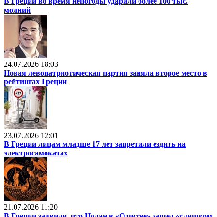
В Греции во время непогоды ударили более 100 тыс.
молний
24.07.2026 18:03
Новая левопатриотическая партия заняла второе место в
рейтингах Греции
23.07.2026 12:01
В Греции лицам младше 17 лет запретили ездить на
электросамокатах
21.07.2026 11:20
В Греции заявили, что Нолан в «Одиссее» зашел «слишком