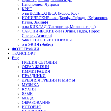
Пелопоннес, Лутраки
КРИТ
о-ва ДОДЕКАНЕСА (Родос, Кос)
ИОНИЧЕСКИЕ о-ва (Корфу, Лефкада, Кефалония,
Итака, Закинф)
о-ва КИКЛАД (Санторини, Миконос и др.)
САРОНИЧЕСКИЕ о-ва (Эгина, Гидра, Порос,
Спецес, Агистри)
о-ва СЕВЕРНЫЕ СПОРАДЫ
о-в ЭВИЯ (Эвбея)
ФОТОГРАФИИ
ТРАНСПОРТ
Еще
ГРЕЦИЯ СЕГОДНЯ
ОБРАЗ ЖИЗНИ
ИММИГРАЦИЯ
ПРАЗДНИКИ
ДРЕВНЯЯ ГРЕЦИЯ И МИФЫ
МУЗЫКА
КУХНЯ
ЯЗЫК
МОДА
ОБРАЗОВАНИЕ
ИСТОРИЯ