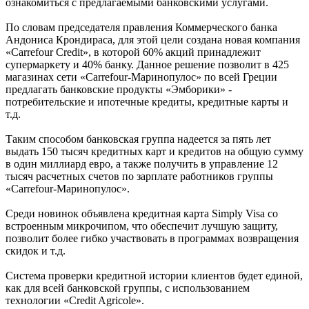
ознакомиться с предлагаемыми банковскими услугами.
По словам председателя правления Коммерческого банка
Андониса Крондираса, для этой цели создана новая компания
«Carrefour Credit», в которой 60% акций принадлежит
супермаркету и 40% банку. Данное решение позволит в 425
магазинах сети «Carrefour-Маринопулос» по всей Греции
предлагать банковские продукты «Эмборики» -
потребительские и ипотечные кредиты, кредитные карты и
т.д.
Таким способом банковская группа надеется за пять лет
выдать 150 тысяч кредитных карт и кредитов на общую сумму
в один миллиард евро, а также получить в управление 12
тысяч расчетных счетов по зарплате работников группы
«Carrefour-Маринопулос».
Среди новинок объявлена кредитная карта Simply Visa со
встроенным микрочипом, что обеспечит лучшую защиту,
позволит более гибко участвовать в программах возвращения
скидок и т.д.
Система проверки кредитной истории клиентов будет единой,
как для всей банковской группы, с использованием
технологии «Credit Agricole».