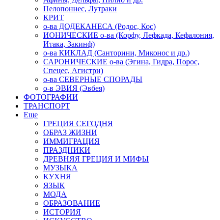
Пелопоннес, Лутраки
КРИТ
о-ва ДОДЕКАНЕСА (Родос, Кос)
ИОНИЧЕСКИЕ о-ва (Корфу, Лефкада, Кефалония,
Итака, Закинф)
о-ва КИКЛАД (Санторини, Миконос и др.)
САРОНИЧЕСКИЕ о-ва (Эгина, Гидра, Порос,
Спецес, Агистри)
о-ва СЕВЕРНЫЕ СПОРАДЫ
о-в ЭВИЯ (Эвбея)
ФОТОГРАФИИ
ТРАНСПОРТ
Еще
ГРЕЦИЯ СЕГОДНЯ
ОБРАЗ ЖИЗНИ
ИММИГРАЦИЯ
ПРАЗДНИКИ
ДРЕВНЯЯ ГРЕЦИЯ И МИФЫ
МУЗЫКА
КУХНЯ
ЯЗЫК
МОДА
ОБРАЗОВАНИЕ
ИСТОРИЯ