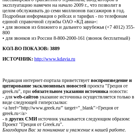
эксплуатацию намечен на начало 2009 г., что позволит в
целом обслуживать до семи миллионов пассажиров в год.
Подробная информация о рейсах и тарифах - по телефонам
единой справочной службы ОАО «КД авиа»:
• для звонков из ближнего и дальнего зарубежья (+7 4012) 355-
800
• для звонков из России 8-800-2000-161 (звонок бесплатный)
КОЛ-ВО ПОКАЗОВ: 3889
ИСТОЧНИК:
http://www.kdavia.ru
Редакция интернет-портала приветствует
воспроизведение и
цитирование эксклюзивных новостей
проекта "Греция от
greek.ru", при
обязательном указании источника
новости:
- для
web-сайтов
указание источника осуществляется только в
виде следующей гиперссылки:
<a href="http://www.greek.ru/" target="_blank">Греция от
greek.ru</a>
- в
других СМИ
источник указывается следующим образом:
Проект "Греция от Greek.ru".
Благодарим Вас за понимание и уважение к нашей работе.