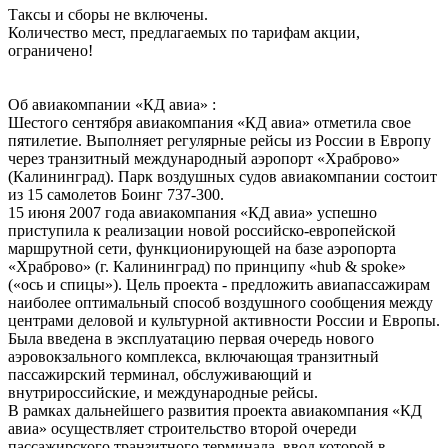
Таксы и сборы не включены.
Количество мест, предлагаемых по тарифам акции,
ограничено!
Об авиакомпании «КД авиа» :
Шестого сентября авиакомпания «КД авиа» отметила свое
пятилетие. Выполняет регулярные рейсы из России в Европу
через транзитный международный аэропорт «Храброво»
(Калининград). Парк воздушных судов авиакомпании состоит
из 15 самолетов Боинг 737-300.
15 июня 2007 года авиакомпания «КД авиа» успешно
приступила к реализации новой российско-европейской
маршрутной сети, функционирующей на базе аэропорта
«Храброво» (г. Калининград) по принципу «hub & spoke»
(«ось и спицы»). Цель проекта - предложить авиапассажирам
наиболее оптимальный способ воздушного сообщения между
центрами деловой и культурной активности России и Европы.
Была введена в эксплуатацию первая очередь нового
аэровокзального комплекса, включающая транзитный
пассажирский терминал, обслуживающий и
внутрироссийские, и международные рейсы.
В рамках дальнейшего развития проекта авиакомпания «КД
авиа» осуществляет строительство второй очереди
пассажирского транзитного терминала, ввод которой в