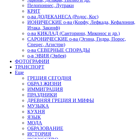
Пелопоннес, Лутраки
КРИТ
о-ва ДОДЕКАНЕСА (Родос, Кос)
ИОНИЧЕСКИЕ о-ва (Корфу, Лефкада, Кефалония,
Итака, Закинф)
о-ва КИКЛАД (Санторини, Миконос и др.)
САРОНИЧЕСКИЕ о-ва (Эгина, Гидра, Порос,
Спецес, Агистри)
о-ва СЕВЕРНЫЕ СПОРАДЫ
о-в ЭВИЯ (Эвбея)
ФОТОГРАФИИ
ТРАНСПОРТ
Еще
ГРЕЦИЯ СЕГОДНЯ
ОБРАЗ ЖИЗНИ
ИММИГРАЦИЯ
ПРАЗДНИКИ
ДРЕВНЯЯ ГРЕЦИЯ И МИФЫ
МУЗЫКА
КУХНЯ
ЯЗЫК
МОДА
ОБРАЗОВАНИЕ
ИСТОРИЯ