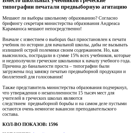
Вместо школьных учебников греческие
типографии печатали предвыборную агитацию
Мешают ли выборы школьному образованию? Согласно
брифингу секретаря министерства образования Андреаса
Караманоса мешают непосредственно!
Вначале с известием о выборах был приостановлен к печати
учебник по истории для начальной школы, дабы не вызывать
излишней острой полемики своим содержанием. Но, как
выяснилось, пострадали в сумме 15% всех учебников, которые
и недополучили греческие школьники к началу учебного года.
Причина до банальности проста – типографии были
загружены под завязку печатью предвыборной продукции и
бюллетеней для голосования!
Также представитель министерства образования подчеркнул,
что утверждения о незаполненности 15 тысяч мест для
учителей в греческих школах являются
следствием предвыборной борьбы и на самом деле пустыми
остаются очень немногие вакансии преподавательского
состава.
КОЛ-ВО ПОКАЗОВ: 1596