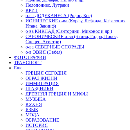
Пелопоннес, Лутраки
КРИТ
о-ва ДОДЕКАНЕСА (Родос, Кос)
ИОНИЧЕСКИЕ о-ва (Корфу, Лефкада, Кефалония,
Итака, Закинф)
о-ва КИКЛАД (Санторини, Миконос и др.)
САРОНИЧЕСКИЕ о-ва (Эгина, Гидра, Порос,
Спецес, Агистри)
о-ва СЕВЕРНЫЕ СПОРАДЫ
о-в ЭВИЯ (Эвбея)
ФОТОГРАФИИ
ТРАНСПОРТ
Еще
ГРЕЦИЯ СЕГОДНЯ
ОБРАЗ ЖИЗНИ
ИММИГРАЦИЯ
ПРАЗДНИКИ
ДРЕВНЯЯ ГРЕЦИЯ И МИФЫ
МУЗЫКА
КУХНЯ
ЯЗЫК
МОДА
ОБРАЗОВАНИЕ
ИСТОРИЯ