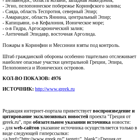
- Вельвендос, область Козани, западная Македония;
- Эгио, пелопоннеское побережье Коринфского залива;
- Саяда, область Теспротия, северный Эпир;
- Амарандос, область Яннина, центральный Эпир;
- Капицьяни, о-в Кефалония, Ионическое море;
- о-в Гидра, Аргосаронический залив;
- Античный Эпидавр, восточная Арголида.
Пожары в Коринфии и Мессинии взяты под контроль.
Штаб гражданской обороны особенно тщательно отслеживает
наиболее опасные участки центральной Греции, Эпира,
Пелопоннеса и Ионических островов.
КОЛ-ВО ПОКАЗОВ: 4976
ИСТОЧНИК:
http://www.greek.ru
Редакция интернет-портала приветствует
воспроизведение и
цитирование эксклюзивных новостей
проекта "Греция от
greek.ru", при
обязательном указании источника
новости:
- для
web-сайтов
указание источника осуществляется только в
виде следующей гиперссылки:
<a href="http://www.greek.ru/" target="_blank">Греция от