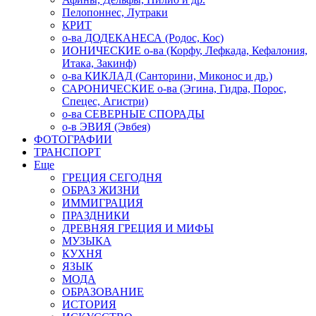
Пелопоннес, Лутраки
КРИТ
о-ва ДОДЕКАНЕСА (Родос, Кос)
ИОНИЧЕСКИЕ о-ва (Корфу, Лефкада, Кефалония,
Итака, Закинф)
о-ва КИКЛАД (Санторини, Миконос и др.)
САРОНИЧЕСКИЕ о-ва (Эгина, Гидра, Порос,
Спецес, Агистри)
о-ва СЕВЕРНЫЕ СПОРАДЫ
о-в ЭВИЯ (Эвбея)
ФОТОГРАФИИ
ТРАНСПОРТ
Еще
ГРЕЦИЯ СЕГОДНЯ
ОБРАЗ ЖИЗНИ
ИММИГРАЦИЯ
ПРАЗДНИКИ
ДРЕВНЯЯ ГРЕЦИЯ И МИФЫ
МУЗЫКА
КУХНЯ
ЯЗЫК
МОДА
ОБРАЗОВАНИЕ
ИСТОРИЯ