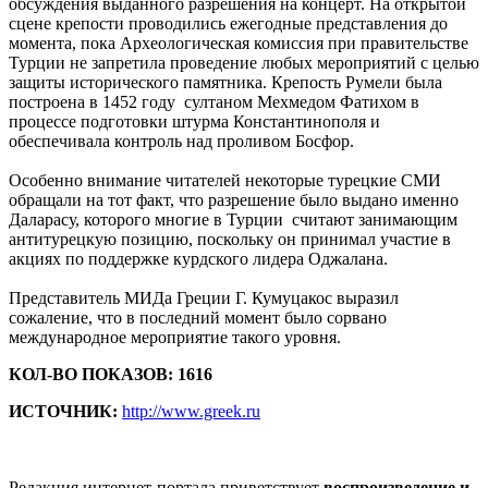
обсуждения выданного разрешения на концерт. На открытой
сцене крепости проводились ежегодные представления до
момента, пока Археологическая комиссия при правительстве
Турции не запретила проведение любых мероприятий с целью
защиты исторического памятника. Крепость Румели была
построена в 1452 году султаном Мехмедом Фатихом в
процессе подготовки штурма Константинополя и
обеспечивала контроль над проливом Босфор.
Особенно внимание читателей некоторые турецкие СМИ
обращали на тот факт, что разрешение было выдано именно
Даларасу, которого многие в Турции считают занимающим
антитурецкую позицию, поскольку он принимал участие в
акциях по поддержке курдского лидера Оджалана.
Представитель МИДа Греции Г. Кумуцакос выразил
сожаление, что в последний момент было сорвано
международное мероприятие такого уровня.
КОЛ-ВО ПОКАЗОВ: 1616
ИСТОЧНИК:
http://www.greek.ru
Редакция интернет-портала приветствует
воспроизведение и