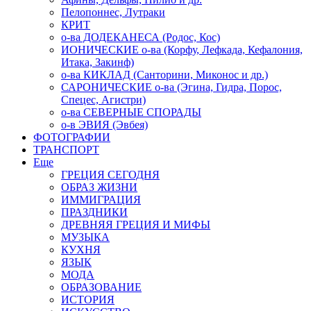
Пелопоннес, Лутраки
КРИТ
о-ва ДОДЕКАНЕСА (Родос, Кос)
ИОНИЧЕСКИЕ о-ва (Корфу, Лефкада, Кефалония,
Итака, Закинф)
о-ва КИКЛАД (Санторини, Миконос и др.)
САРОНИЧЕСКИЕ о-ва (Эгина, Гидра, Порос,
Спецес, Агистри)
о-ва СЕВЕРНЫЕ СПОРАДЫ
о-в ЭВИЯ (Эвбея)
ФОТОГРАФИИ
ТРАНСПОРТ
Еще
ГРЕЦИЯ СЕГОДНЯ
ОБРАЗ ЖИЗНИ
ИММИГРАЦИЯ
ПРАЗДНИКИ
ДРЕВНЯЯ ГРЕЦИЯ И МИФЫ
МУЗЫКА
КУХНЯ
ЯЗЫК
МОДА
ОБРАЗОВАНИЕ
ИСТОРИЯ