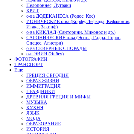
Пелопоннес, Лутраки
КРИТ
о-ва ДОДЕКАНЕСА (Родос, Кос)
ИОНИЧЕСКИЕ о-ва (Корфу, Лефкада, Кефалония,
Итака, Закинф)
о-ва КИКЛАД (Санторини, Миконос и др.)
САРОНИЧЕСКИЕ о-ва (Эгина, Гидра, Порос,
Спецес, Агистри)
о-ва СЕВЕРНЫЕ СПОРАДЫ
о-в ЭВИЯ (Эвбея)
ФОТОГРАФИИ
ТРАНСПОРТ
Еще
ГРЕЦИЯ СЕГОДНЯ
ОБРАЗ ЖИЗНИ
ИММИГРАЦИЯ
ПРАЗДНИКИ
ДРЕВНЯЯ ГРЕЦИЯ И МИФЫ
МУЗЫКА
КУХНЯ
ЯЗЫК
МОДА
ОБРАЗОВАНИЕ
ИСТОРИЯ