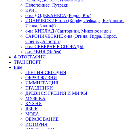
Пелопоннес, Лутраки
КРИТ
о-ва ДОДЕКАНЕСА (Родос, Кос)
ИОНИЧЕСКИЕ о-ва (Корфу, Лефкада, Кефалония,
Итака, Закинф)
о-ва КИКЛАД (Санторини, Миконос и др.)
САРОНИЧЕСКИЕ о-ва (Эгина, Гидра, Порос,
Спецес, Агистри)
о-ва СЕВЕРНЫЕ СПОРАДЫ
о-в ЭВИЯ (Эвбея)
ФОТОГРАФИИ
ТРАНСПОРТ
Еще
ГРЕЦИЯ СЕГОДНЯ
ОБРАЗ ЖИЗНИ
ИММИГРАЦИЯ
ПРАЗДНИКИ
ДРЕВНЯЯ ГРЕЦИЯ И МИФЫ
МУЗЫКА
КУХНЯ
ЯЗЫК
МОДА
ОБРАЗОВАНИЕ
ИСТОРИЯ