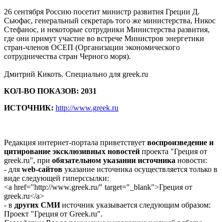
26 сентября Россию посетит министр развития Греции Д.
Сьюфас, генеральный секретарь того же министерства, Никос
Стефанос, и некоторые сотрудники Министерства развития,
где они примут участие во встрече Министров энергетики
стран-членов ОСЕП (Организации экономического
сотрудничества стран Черного моря).
Дмитрий Кикоть. Специально для greek.ru
КОЛ-ВО ПОКАЗОВ: 2031
ИСТОЧНИК:
http://www.greek.ru
Редакция интернет-портала приветствует
воспроизведение и
цитирование эксклюзивных новостей
проекта "Греция от
greek.ru", при
обязательном указании источника
новости:
- для
web-сайтов
указание источника осуществляется только в
виде следующей гиперссылки:
<a href="http://www.greek.ru/" target="_blank">Греция от
greek.ru</a>
- в
других СМИ
источник указывается следующим образом:
Проект "Греция от Greek.ru".