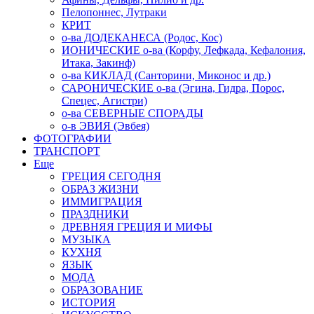
Пелопоннес, Лутраки
КРИТ
о-ва ДОДЕКАНЕСА (Родос, Кос)
ИОНИЧЕСКИЕ о-ва (Корфу, Лефкада, Кефалония,
Итака, Закинф)
о-ва КИКЛАД (Санторини, Миконос и др.)
САРОНИЧЕСКИЕ о-ва (Эгина, Гидра, Порос,
Спецес, Агистри)
о-ва СЕВЕРНЫЕ СПОРАДЫ
о-в ЭВИЯ (Эвбея)
ФОТОГРАФИИ
ТРАНСПОРТ
Еще
ГРЕЦИЯ СЕГОДНЯ
ОБРАЗ ЖИЗНИ
ИММИГРАЦИЯ
ПРАЗДНИКИ
ДРЕВНЯЯ ГРЕЦИЯ И МИФЫ
МУЗЫКА
КУХНЯ
ЯЗЫК
МОДА
ОБРАЗОВАНИЕ
ИСТОРИЯ