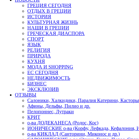
ГРЕЦИЯ СЕГОДНЯ
ОТДЫХ В ГРЕЦИИ
ИСТОРИЯ
КУЛЬТУРНАЯ ЖИЗНЬ
НАШИ В ГРЕЦИИ
ГРЕЧЕСКАЯ ДИАСПОРА
СПОРТ
ЯЗЫК
РЕЛИГИЯ
ПРИРОДА
КУХНЯ
МОДА И SHOPPING
ЕС СЕГОДНЯ
НЕДВИЖИМОСТЬ
БИЗНЕС
ЭКСКЛЮЗИВ
ОТЗЫВЫ
Салоники, Халкидики, Паралия Катерини, Касторь
Афины, Дельфы, Пилио и др.
Пелопоннес, Лутраки
КРИТ
о-ва ДОДЕКАНЕСА (Родос, Кос)
ИОНИЧЕСКИЕ о-ва (Корфу, Лефкада, Кефалония, И
о-ва КИКЛАД (Санторини, Миконос и др.)