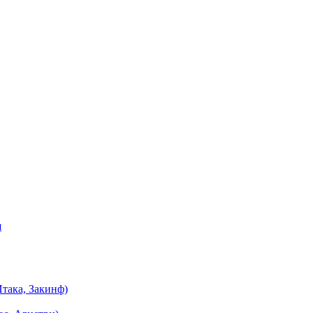
я
така, Закинф)