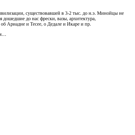
вилизации, существовавшей в 3-2 тыс. до н.э. Минойцы не
 дошедшие до нас фрески, вазы, архитектура,
б Ариадне и Тесее, о Дедале и Икаре и пр.
ом…