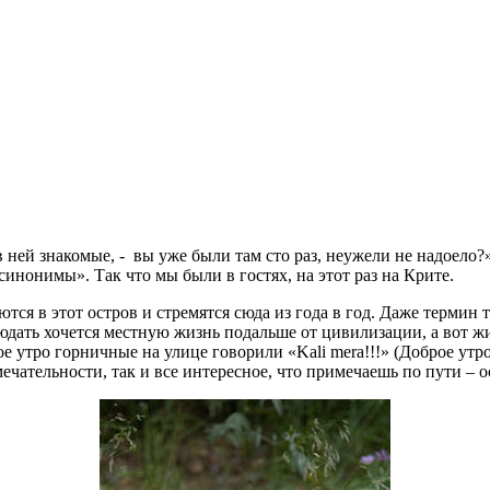
ей знакомые, - вы уже были там сто раз, неужели не надоело?» «
 синонимы». Так что мы были в гостях, на этот раз на Крите.
 в этот остров и стремятся сюда из года в год. Даже термин т
людать хочется местную жизнь подальше от цивилизации, а вот ж
ое утро горничные на улице говорили «Kali mera!!!» (Доброе ут
ечательности, так и все интересное, что примечаешь по пути – 