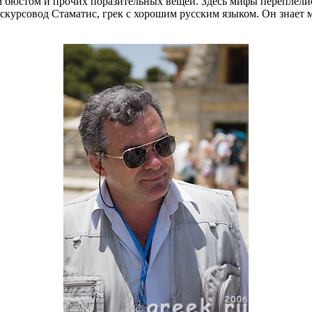
бюстом и прочих поразительных вещей. Здесь мифы переплелись
кскурсовод Стаматис, грек с хорошим русским языком. Он знает 