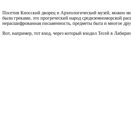
Посетив Кносский дворец и Археологический музей, можно мн
были греками, это прогреческий народ средиземноморской расы
нерасшифрованная письменность, предметы быта и многое друго
Вот, например, тот вход, через который входил Тесей в Лаби