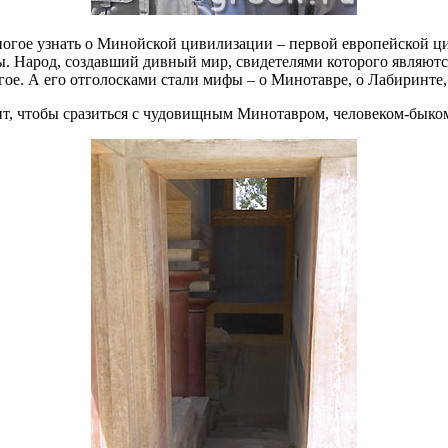
огое узнать о Минойской цивилизации – первой европейской ци
. Народ, создавший дивный мир, свидетелями которого являются
е. А его отголосками стали мифы – о Минотавре, о Лабиринте, о
ринт, чтобы сразиться с чудовищным Минотавром, человеком-бык