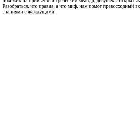
похожих на привычный греческий меандр, девушек с открытым 
Разобраться, что правда, а что миф, нам помог превосходный э
знаниями с жаждущими.