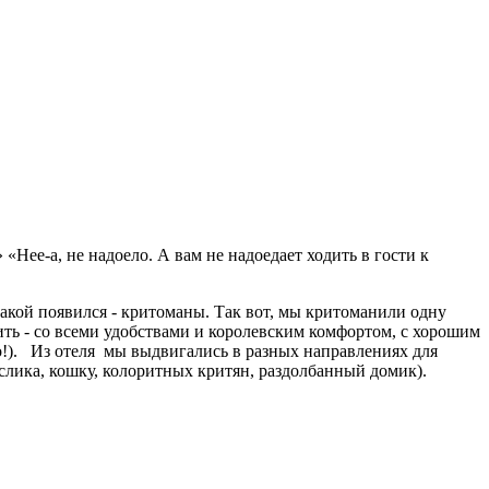
Нее-а, не надоело. А вам не надоедает ходить в гости к
акой появился - критоманы. Так вот, мы критоманили одну
ить - со всеми удобствами и королевским комфортом, с хорошим
ро!). Из отеля мы выдвигались в разных направлениях для
ослика, кошку, колоритных критян, раздолбанный домик).