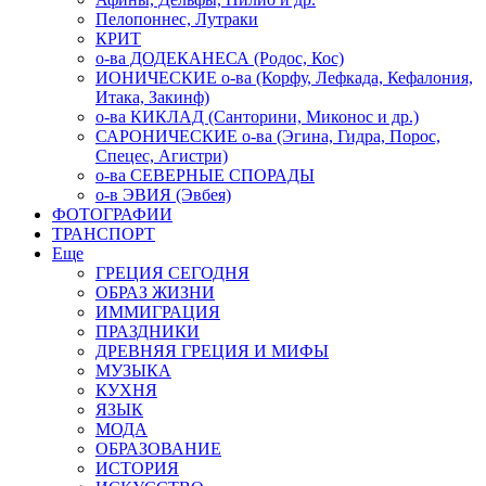
Пелопоннес, Лутраки
КРИТ
о-ва ДОДЕКАНЕСА (Родос, Кос)
ИОНИЧЕСКИЕ о-ва (Корфу, Лефкада, Кефалония,
Итака, Закинф)
о-ва КИКЛАД (Санторини, Миконос и др.)
САРОНИЧЕСКИЕ о-ва (Эгина, Гидра, Порос,
Спецес, Агистри)
о-ва СЕВЕРНЫЕ СПОРАДЫ
о-в ЭВИЯ (Эвбея)
ФОТОГРАФИИ
ТРАНСПОРТ
Еще
ГРЕЦИЯ СЕГОДНЯ
ОБРАЗ ЖИЗНИ
ИММИГРАЦИЯ
ПРАЗДНИКИ
ДРЕВНЯЯ ГРЕЦИЯ И МИФЫ
МУЗЫКА
КУХНЯ
ЯЗЫК
МОДА
ОБРАЗОВАНИЕ
ИСТОРИЯ