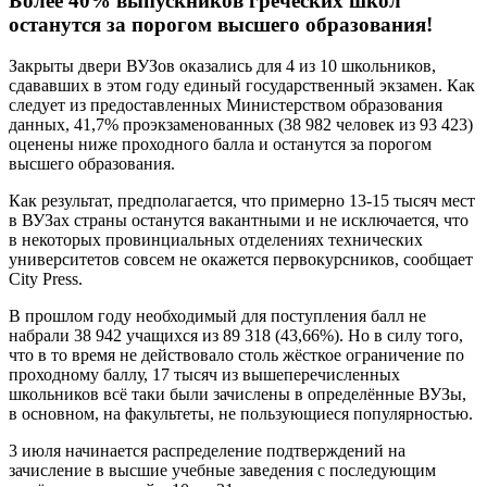
Более 40% выпускников греческих школ
останутся за порогом высшего образования!
Закрыты двери ВУЗов оказались для 4 из 10 школьников,
сдававших в этом году единый государственный экзамен. Как
следует из предоставленных Министерством образования
данных, 41,7% проэкзаменованных (38 982 человек из 93 423)
оценены ниже проходного балла и останутся за порогом
высшего образования.
Как результат, предполагается, что примерно 13-15 тысяч мест
в ВУЗах страны останутся вакантными и не исключается, что
в некоторых провинциальных отделениях технических
университетов совсем не окажется первокурсников, сообщает
City Press.
В прошлом году необходимый для поступления балл не
набрали 38 942 учащихся из 89 318 (43,66%). Но в силу того,
что в то время не действовало столь жёсткое ограничение по
проходному баллу, 17 тысяч из вышеперечисленных
школьников всё таки были зачислены в определённые ВУЗы,
в основном, на факультеты, не пользующиеся популярностью.
3 июля начинается распределение подтверждений на
зачисление в высшие учебные заведения с последующим