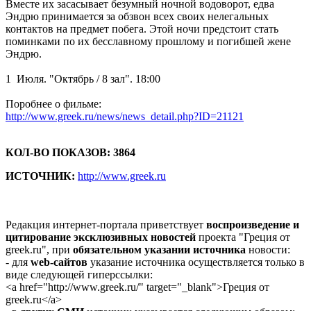
Вместе их засасывает безумный ночной водоворот, едва
Эндрю принимается за обзвон всех своих нелегальных
контактов на предмет побега. Этой ночи предстоит стать
поминками по их бесславному прошлому и погибшей жене
Эндрю.
1 Июля. "Октябрь / 8 зал". 18:00
Поробнее о фильме:
http://www.greek.ru/news/news_detail.php?ID=21121
КОЛ-ВО ПОКАЗОВ: 3864
ИСТОЧНИК:
http://www.greek.ru
Редакция интернет-портала приветствует
воспроизведение и
цитирование эксклюзивных новостей
проекта "Греция от
greek.ru", при
обязательном указании источника
новости:
- для
web-сайтов
указание источника осуществляется только в
виде следующей гиперссылки:
<a href="http://www.greek.ru/" target="_blank">Греция от
greek.ru</a>