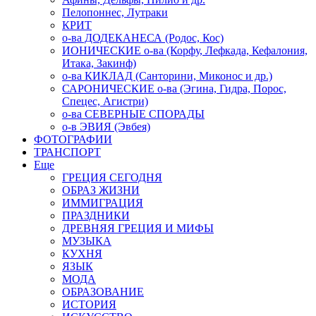
Пелопоннес, Лутраки
КРИТ
о-ва ДОДЕКАНЕСА (Родос, Кос)
ИОНИЧЕСКИЕ о-ва (Корфу, Лефкада, Кефалония,
Итака, Закинф)
о-ва КИКЛАД (Санторини, Миконос и др.)
САРОНИЧЕСКИЕ о-ва (Эгина, Гидра, Порос,
Спецес, Агистри)
о-ва СЕВЕРНЫЕ СПОРАДЫ
о-в ЭВИЯ (Эвбея)
ФОТОГРАФИИ
ТРАНСПОРТ
Еще
ГРЕЦИЯ СЕГОДНЯ
ОБРАЗ ЖИЗНИ
ИММИГРАЦИЯ
ПРАЗДНИКИ
ДРЕВНЯЯ ГРЕЦИЯ И МИФЫ
МУЗЫКА
КУХНЯ
ЯЗЫК
МОДА
ОБРАЗОВАНИЕ
ИСТОРИЯ