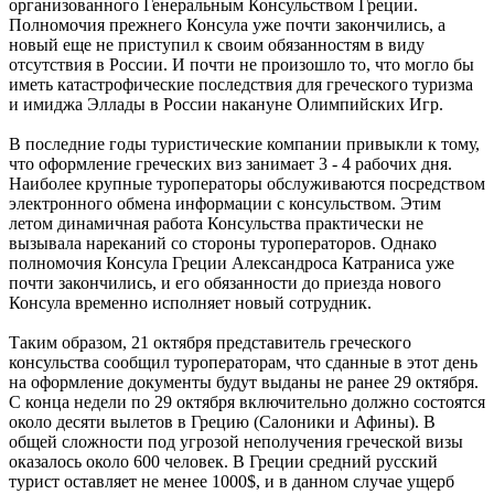
организованного Генеральным Консульством Греции.
Полномочия прежнего Консула уже почти закончились, а
новый еще не приступил к своим обязанностям в виду
отсутствия в России. И почти не произошло то, что могло бы
иметь катастрофические последствия для греческого туризма
и имиджа Эллады в России накануне Олимпийских Игр.
В последние годы туристические компании привыкли к тому,
что оформление греческих виз занимает 3 - 4 рабочих дня.
Наиболее крупные туроператоры обслуживаются посредством
электронного обмена информации с консульством. Этим
летом динамичная работа Консульства практически не
вызывала нареканий со стороны туроператоров. Однако
полномочия Консула Греции Александроса Катраниса уже
почти закончились, и его обязанности до приезда нового
Консула временно исполняет новый сотрудник.
Таким образом, 21 октября представитель греческого
консульства сообщил туроператорам, что сданные в этот день
на оформление документы будут выданы не ранее 29 октября.
С конца недели по 29 октября включительно должно состоятся
около десяти вылетов в Грецию (Салоники и Афины). В
общей сложности под угрозой неполучения греческой визы
оказалось около 600 человек. В Греции средний русский
турист оставляет не менее 1000$, и в данном случае ущерб