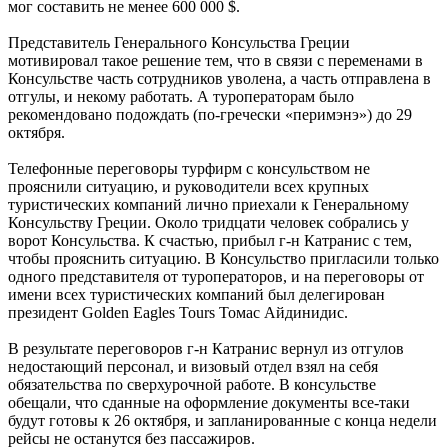
мог составить не менее 600 000 $.
Представитель Генерального Консульства Греции
мотивировал такое решение тем, что в связи с переменами в
Консульстве часть сотрудников уволена, а часть отправлена в
отгулы, и некому работать. А туроператорам было
рекомендовано подождать (по-гречески «перимэнэ») до 29
октября.
Телефонные переговоры турфирм с консульством не
прояснили ситуацию, и руководители всех крупных
туристических компаний лично приехали к Генеральному
Консульству Греции. Около тридцати человек собрались у
ворот Консульства. К счастью, прибыл г-н Катранис с тем,
чтобы прояснить ситуацию. В Консульство пригласили только
одного представителя от туроператоров, и на переговоры от
имени всех туристических компаний был делегирован
президент Gоlden Eagles Tours Томас Айдинидис.
В результате переговоров г-н Катранис вернул из отгулов
недостающий персонал, и визовый отдел взял на себя
обязательства по сверхурочной работе. В консульстве
обещали, что сданные на оформление документы все-таки
будут готовы к 26 октября, и запланированные с конца недели
рейсы не останутся без пассажиров.