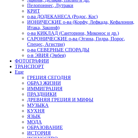
Пелопоннес, Лутраки
КРИТ
о-ва ДОДЕКАНЕСА (Родос, Кос)
ИОНИЧЕСКИЕ о-ва (Корфу, Лефкада, Кефалония,
Итака, Закинф)
о-ва КИКЛАД (Санторини, Миконос и др.)
САРОНИЧЕСКИЕ о-ва (Эгина, Гидра, Порос,
Спецес, Агистри)
о-ва СЕВЕРНЫЕ СПОРАДЫ
о-в ЭВИЯ (Эвбея)
ФОТОГРАФИИ
ТРАНСПОРТ
Еще
ГРЕЦИЯ СЕГОДНЯ
ОБРАЗ ЖИЗНИ
ИММИГРАЦИЯ
ПРАЗДНИКИ
ДРЕВНЯЯ ГРЕЦИЯ И МИФЫ
МУЗЫКА
КУХНЯ
ЯЗЫК
МОДА
ОБРАЗОВАНИЕ
ИСТОРИЯ