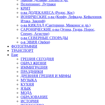
Пелопоннес, Лутраки
КРИТ
о-ва ДОДЕКАНЕСА (Родос, Кос)
ИОНИЧЕСКИЕ о-ва (Корфу, Лефкада, Кефалония,
Итака, Закинф)
о-ва КИКЛАД (Санторини, Миконос и др.)
САРОНИЧЕСКИЕ о-ва (Эгина, Гидра, Порос,
Спецес, Агистри)
о-ва СЕВЕРНЫЕ СПОРАДЫ
о-в ЭВИЯ (Эвбея)
ФОТОГРАФИИ
ТРАНСПОРТ
Еще
ГРЕЦИЯ СЕГОДНЯ
ОБРАЗ ЖИЗНИ
ИММИГРАЦИЯ
ПРАЗДНИКИ
ДРЕВНЯЯ ГРЕЦИЯ И МИФЫ
МУЗЫКА
КУХНЯ
ЯЗЫК
МОДА
ОБРАЗОВАНИЕ
ИСТОРИЯ