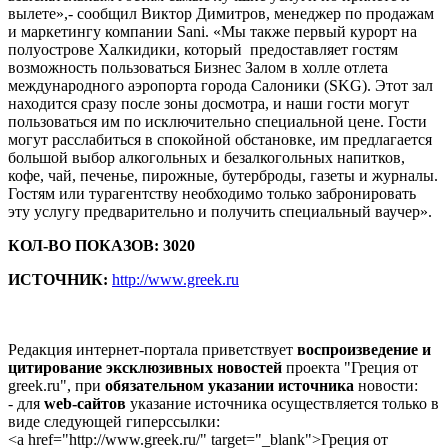
вылете»,- сообщил Виктор Димитров, менеджер по продажам
и маркетингу компании Sani. «Мы также первый курорт на
полуострове Халкидики, который предоставляет гостям
возможность пользоваться Бизнес Залом в холле отлета
международного аэропорта города Салоники (SKG). Этот зал
находится сразу после зоны досмотра, и наши гости могут
пользоваться им по исключительно специальной цене. Гости
могут расслабиться в спокойной обстановке, им предлагается
большой выбор алкогольных и безалкогольных напитков,
кофе, чай, печенье, пирожные, бутерброды, газеты и журналы.
Гостям или турагентству необходимо только забронировать
эту услугу предварительно и получить специальный ваучер».
КОЛ-ВО ПОКАЗОВ: 3020
ИСТОЧНИК:
http://www.greek.ru
Редакция интернет-портала приветствует
воспроизведение и
цитирование эксклюзивных новостей
проекта "Греция от
greek.ru", при
обязательном указании источника
новости:
- для
web-сайтов
указание источника осуществляется только в
виде следующей гиперссылки:
<a href="http://www.greek.ru/" target="_blank">Греция от