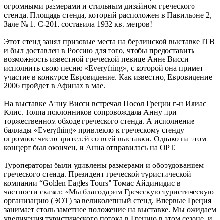
огромными размерами и стильным дизайном греческого
стенда. Площадь стенда, который расположен в Павильоне 2,
Зале № 1, C-201, составила 1932 кв. метров!
Этот стенд занял призовые места на берлинской выставке ITB
и был доставлен в Россию для того, чтобы предоставить
возможность известной греческой певице Анне Висси
исполнить свою песню «Everything», с которой она примет
участие в конкурсе Евровидение. Как известно, Евровидение
2006 пройдет в Афинах в мае.
На выставке Анну Висси встречал Посол Греции г-н Илиас
Клис. Толпа поклонников сопровождала Анну при
торжественном обходе греческого стенда. А исполнение
баллады «Everything» привлекло к греческому стенду
огромное число зрителей со всей выставки. Однако на этом
концерт был окончен, и Анна отправилась на ОРТ.
Туроператоры были удивлены размерами и оборудованием
греческого стенда. Президент греческой туристической
компании “Golden Eagles Tours” Томас Айдинидис в
частности сказал: «Мы благодарим Греческую туристическую
организацию (ЭОТ) за великолепный стенд. Впервые Греция
занимает столь заметное положение на выставке. Мы ожидаем
увеличения туристического потока в Грецию в этом сезоне, и