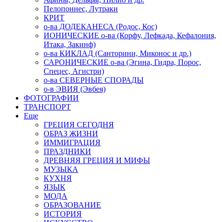
Пелопоннес, Лутраки
КРИТ
о-ва ДОДЕКАНЕСА (Родос, Кос)
ИОНИЧЕСКИЕ о-ва (Корфу, Лефкада, Кефалония,
Итака, Закинф)
о-ва КИКЛАД (Санторини, Миконос и др.)
САРОНИЧЕСКИЕ о-ва (Эгина, Гидра, Порос,
Спецес, Агистри)
о-ва СЕВЕРНЫЕ СПОРАДЫ
о-в ЭВИЯ (Эвбея)
ФОТОГРАФИИ
ТРАНСПОРТ
Еще
ГРЕЦИЯ СЕГОДНЯ
ОБРАЗ ЖИЗНИ
ИММИГРАЦИЯ
ПРАЗДНИКИ
ДРЕВНЯЯ ГРЕЦИЯ И МИФЫ
МУЗЫКА
КУХНЯ
ЯЗЫК
МОДА
ОБРАЗОВАНИЕ
ИСТОРИЯ