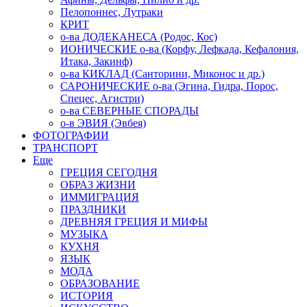
Пелопоннес, Лутраки
КРИТ
о-ва ДОДЕКАНЕСА (Родос, Кос)
ИОНИЧЕСКИЕ о-ва (Корфу, Лефкада, Кефалония,
Итака, Закинф)
о-ва КИКЛАД (Санторини, Миконос и др.)
САРОНИЧЕСКИЕ о-ва (Эгина, Гидра, Порос,
Спецес, Агистри)
о-ва СЕВЕРНЫЕ СПОРАДЫ
о-в ЭВИЯ (Эвбея)
ФОТОГРАФИИ
ТРАНСПОРТ
Еще
ГРЕЦИЯ СЕГОДНЯ
ОБРАЗ ЖИЗНИ
ИММИГРАЦИЯ
ПРАЗДНИКИ
ДРЕВНЯЯ ГРЕЦИЯ И МИФЫ
МУЗЫКА
КУХНЯ
ЯЗЫК
МОДА
ОБРАЗОВАНИЕ
ИСТОРИЯ