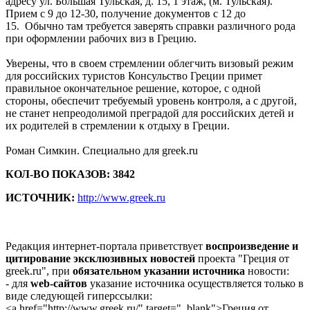
адресу ул. Большая Тульская, д. 15, 1 этаж, (м. Тульская).
Прием с 9 до 12-30, получение документов с 12 до
15. Обычно там требуется заверять справки различного рода
при оформлении рабочих виз в Грецию.
Уверены, что в своем стремлении облегчить визовый режим
для российских туристов Консульство Греции примет
правильное окончательное решение, которое, с одной
стороны, обеспечит требуемый уровень контроля, а с другой,
не станет непреодолимой преградой для российских детей и
их родителей в стремлении к отдыху в Греции.
Роман Симкин. Специально для greek.ru
КОЛ-ВО ПОКАЗОВ: 3842
ИСТОЧНИК:
http://www.greek.ru
Редакция интернет-портала приветствует
воспроизведение и
цитирование эксклюзивных новостей
проекта "Греция от
greek.ru", при
обязательном указании источника
новости:
- для
web-сайтов
указание источника осуществляется только в
виде следующей гиперссылки:
<a href="http://www.greek.ru/" target="_blank">Греция от