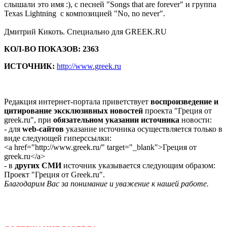
слышали это имя :), с песней "Songs that are forever" и группа
Texas Lightning с композицией "No, no never".
Дмитрий Кикоть. Специально для GREEK.RU
КОЛ-ВО ПОКАЗОВ: 2363
ИСТОЧНИК:
http://www.greek.ru
Редакция интернет-портала приветствует
воспроизведение и
цитирование эксклюзивных новостей
проекта "Греция от
greek.ru", при
обязательном указании источника
новости:
- для
web-сайтов
указание источника осуществляется только в
виде следующей гиперссылки:
<a href="http://www.greek.ru/" target="_blank">Греция от
greek.ru</a>
- в
других СМИ
источник указывается следующим образом:
Проект "Греция от Greek.ru".
Благодарим Вас за понимание и уважение к нашей работе.