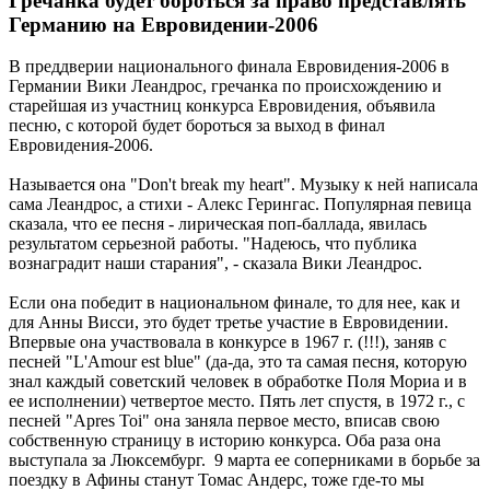
Гречанка будет бороться за право представлять
Германию на Евровидении-2006
В преддверии национального финала Евровидения-2006 в
Германии Вики Леандрос, гречанка по происхождению и
старейшая из участниц конкурса Евровидения, объявила
песню, с которой будет бороться за выход в финал
Евровидения-2006.
Называется она "Don't break my heart". Музыку к ней написала
сама Леандрос, а стихи - Алекс Герингас. Популярная певица
сказала, что ее песня - лирическая поп-баллада, явилась
результатом серьезной работы. "Надеюсь, что публика
вознаградит наши старания", - сказала Вики Леандрос.
Если она победит в национальном финале, то для нее, как и
для Анны Висси, это будет третье участие в Евровидении.
Впервые она участвовала в конкурсе в 1967 г. (!!!), заняв с
песней "L'Amour est blue" (да-да, это та самая песня, которую
знал каждый советский человек в обработке Поля Мориа и в
ее исполнении) четвертое место. Пять лет спустя, в 1972 г., с
песней "Apres Toi" она заняла первое место, вписав свою
собственную страницу в историю конкурса. Оба раза она
выступала за Люксембург. 9 марта ее соперниками в борьбе за
поездку в Афины станут Томас Андерс, тоже где-то мы