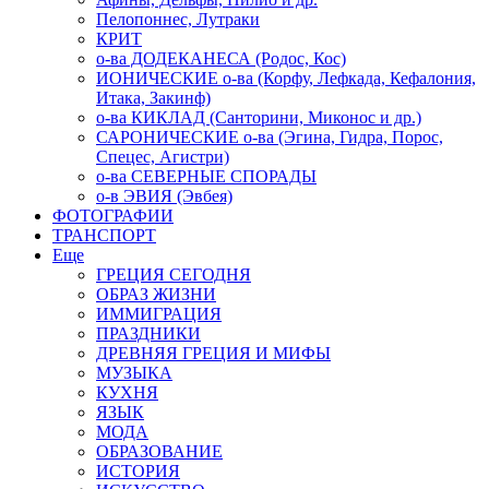
Пелопоннес, Лутраки
КРИТ
о-ва ДОДЕКАНЕСА (Родос, Кос)
ИОНИЧЕСКИЕ о-ва (Корфу, Лефкада, Кефалония,
Итака, Закинф)
о-ва КИКЛАД (Санторини, Миконос и др.)
САРОНИЧЕСКИЕ о-ва (Эгина, Гидра, Порос,
Спецес, Агистри)
о-ва СЕВЕРНЫЕ СПОРАДЫ
о-в ЭВИЯ (Эвбея)
ФОТОГРАФИИ
ТРАНСПОРТ
Еще
ГРЕЦИЯ СЕГОДНЯ
ОБРАЗ ЖИЗНИ
ИММИГРАЦИЯ
ПРАЗДНИКИ
ДРЕВНЯЯ ГРЕЦИЯ И МИФЫ
МУЗЫКА
КУХНЯ
ЯЗЫК
МОДА
ОБРАЗОВАНИЕ
ИСТОРИЯ