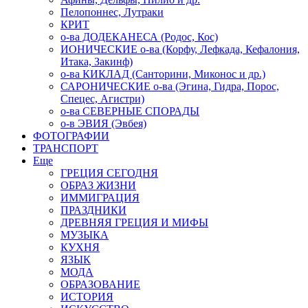
Пелопоннес, Лутраки
КРИТ
о-ва ДОДЕКАНЕСА (Родос, Кос)
ИОНИЧЕСКИЕ о-ва (Корфу, Лефкада, Кефалония,
Итака, Закинф)
о-ва КИКЛАД (Санторини, Миконос и др.)
САРОНИЧЕСКИЕ о-ва (Эгина, Гидра, Порос,
Спецес, Агистри)
о-ва СЕВЕРНЫЕ СПОРАДЫ
о-в ЭВИЯ (Эвбея)
ФОТОГРАФИИ
ТРАНСПОРТ
Еще
ГРЕЦИЯ СЕГОДНЯ
ОБРАЗ ЖИЗНИ
ИММИГРАЦИЯ
ПРАЗДНИКИ
ДРЕВНЯЯ ГРЕЦИЯ И МИФЫ
МУЗЫКА
КУХНЯ
ЯЗЫК
МОДА
ОБРАЗОВАНИЕ
ИСТОРИЯ