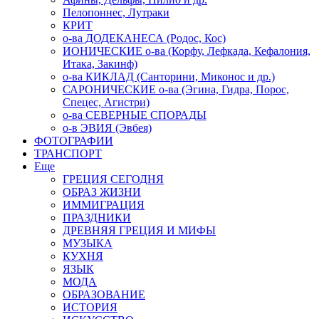
Пелопоннес, Лутраки
КРИТ
о-ва ДОДЕКАНЕСА (Родос, Кос)
ИОНИЧЕСКИЕ о-ва (Корфу, Лефкада, Кефалония,
Итака, Закинф)
о-ва КИКЛАД (Санторини, Миконос и др.)
САРОНИЧЕСКИЕ о-ва (Эгина, Гидра, Порос,
Спецес, Агистри)
о-ва СЕВЕРНЫЕ СПОРАДЫ
о-в ЭВИЯ (Эвбея)
ФОТОГРАФИИ
ТРАНСПОРТ
Еще
ГРЕЦИЯ СЕГОДНЯ
ОБРАЗ ЖИЗНИ
ИММИГРАЦИЯ
ПРАЗДНИКИ
ДРЕВНЯЯ ГРЕЦИЯ И МИФЫ
МУЗЫКА
КУХНЯ
ЯЗЫК
МОДА
ОБРАЗОВАНИЕ
ИСТОРИЯ