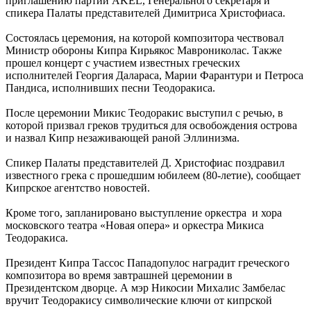
приглашению партии AKEL, Генерального секретаря и
спикера Палаты представителей Димитриса Христофиаса.
Состоялась церемония, на которой композитора чествовал
Министр обороны Кипра Кирьякос Маврониколас. Также
прошел концерт с участием известных греческих
исполнителей Георгия Далараса, Марии Фарантури и Петроса
Пандиса, исполнивших песни Теодоракиса.
После церемонии Микис Теодоракис выступил с речью, в
которой призвал греков трудиться для освобождения острова
и назвал Кипр незаживающей раной Эллинизма.
Спикер Палаты представителей Д. Христофиас поздравил
известного грека с прошедшим юбилеем (80-летие), сообщает
Кипрское агентство новостей.
Кроме того, запланировано выступление оркестра и хора
московского театра «Новая опера» и оркестра Микиса
Теодоракиса.
Президент Кипра Тассос Пападопулос наградит греческого
композитора во время завтрашней церемонии в
Президентском дворце. А мэр Никосии Михалис Замбелас
вручит Теодоракису символические ключи от кипрской