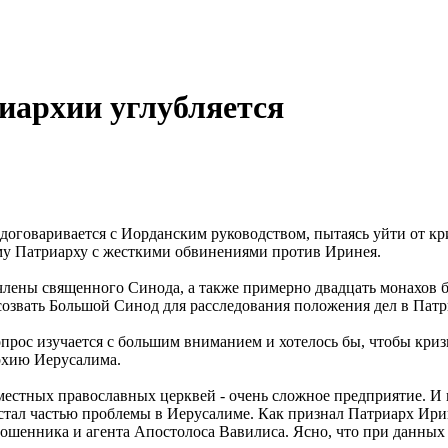
иархии углубляется
договаривается с Иорданским руководством, пытаясь уйти от кр
у Патриарху с жесткими обвинениями против Иринея.
 члены священного Синода, а также примерно двадцать монахов б
озвать Большой Синод для расследования положения дел в Патр
прос изучается с большим вниманием и хотелось бы, чтобы криз
рхию Иерусалима.
естных православных церквей - очень сложное предприятие. И 
стал частью проблемы в Иерусалиме. Как признал Патриарх Ири
ошенника и агента Апостолоса Вавилиса. Ясно, что при данных