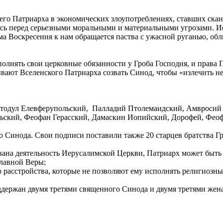
го Патриарха в экономических злоупотреблениях, ставших скан
ь перед серьезными моральными и материальными угрозами. Иер
Воскресения к нам обращается паства с ужасной руганью, облив
полнять свои церковные обязанности у Гроба Господня, и права
вают Вселенского Патриарха созвать Синод, чтобы «излечить н
тодул Елевферупольский, Палладий Птолемаидский, Амвросий
ьский, Феофан Герасский, Дамаскин Иопийский, Дорофей, Фео
Синода. Свои подписи поставили также 20 старцев братства Гр
вана деятельность Иерусалимской Церкви, Патриарх может быть о
славной Веры;
о расстройства, которые не позволяют ему исполнять религиозн
оддержан двумя третями священного Синода и двумя третями жен