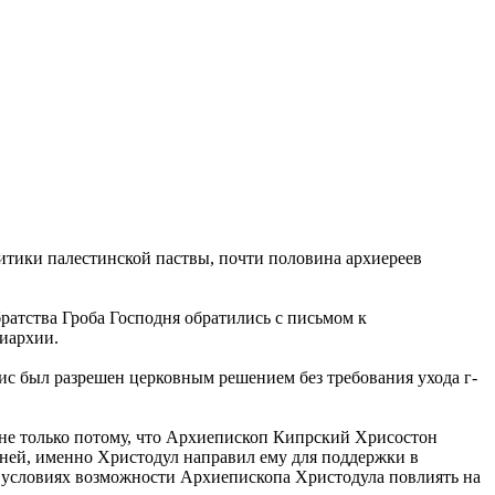
итики палестинской паствы, почти половина архиереев
ратства Гроба Господня обратились с письмом к
иархии.
ис был разрешен церковным решением без требования ухода г-
не только потому, что Архиепископ Кипрский Хрисостон
ней, именно Христодул направил ему для поддержки в
 условиях возможности Архиепископа Христодула повлиять на