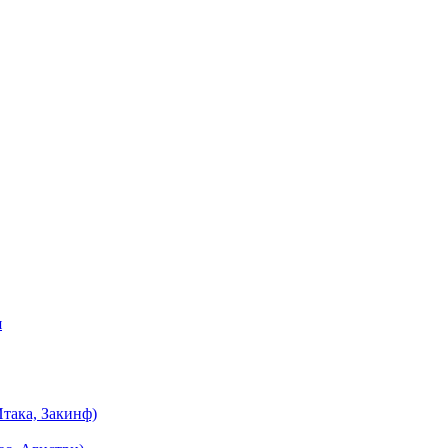
я
така, Закинф)