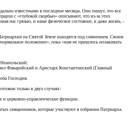
дально известными в последние месяцы. Они пишут, что все
архи с «глубокой скорбью» описывают, что из-за этих
ая нас грязью, и наше физическое состояние, и даже жизнь, -
 Патриархии на Святой Земле находятся под сомнением. Своим
енормальное положение», пока «нам не пришлось оплакивать
 Неапольский;
фил Фаварийский и Аристарх Константинский (Главный
оба Господня.
тозван только в двух случаях:
ые и церковно-управленческие функции.
атых священников, которые участвуют в избрании Патриарха.