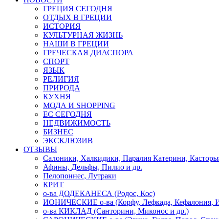
ГРЕЦИЯ СЕГОДНЯ
ОТДЫХ В ГРЕЦИИ
ИСТОРИЯ
КУЛЬТУРНАЯ ЖИЗНЬ
НАШИ В ГРЕЦИИ
ГРЕЧЕСКАЯ ДИАСПОРА
СПОРТ
ЯЗЫК
РЕЛИГИЯ
ПРИРОДА
КУХНЯ
МОДА И SHOPPING
ЕС СЕГОДНЯ
НЕДВИЖИМОСТЬ
БИЗНЕС
ЭКСКЛЮЗИВ
ОТЗЫВЫ
Салоники, Халкидики, Паралия Катерини, Касторь
Афины, Дельфы, Пилио и др.
Пелопоннес, Лутраки
КРИТ
о-ва ДОДЕКАНЕСА (Родос, Кос)
ИОНИЧЕСКИЕ о-ва (Корфу, Лефкада, Кефалония, И
о-ва КИКЛАД (Санторини, Миконос и др.)