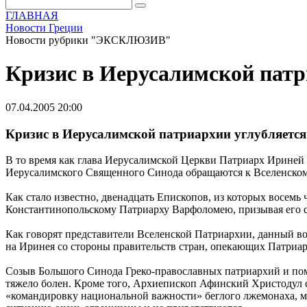
ГЛАВНАЯ
Новости Греции
Новости рубрики "ЭКСКЛЮЗИВ"
Кризис в Иерусалимской патр
07.04.2005 20:00
Кризис в Иерусалимской патриархии углубляется
В то время как глава Иерусалимской Церкви Патриарх Ириней 
Иерусалимского Священного Синода обращаются к Вселенском
Как стало известно, двенадцать Епископов, из которых восемь
Константинопольскому Патриарху Варфоломею, призывая его с
Как говорят представители Вселенской Патриархии, данный во
на Иринея со стороны правительств стран, опекающих Патриа
Созыв Большого Синода Греко-православных патриархий и пом
тяжело болен. Кроме того, Архиепископ Афинский Христодул 
«командировку национальной важности» беглого лжемонаха, м