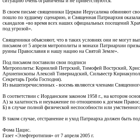
ситуацию очень ограничены и не приветствуются.
В своем письме священники Церкви Иерусалима обвиняют свое
пошло по худшему сценарию, и Священная Патриархия оказалас
скандалов «во время всех наших официальных посещений Храма 
под угрозой».
Священники объясняют, что в таких условиях они не могут вы
письмом от 5 апреля митрополиты и монахи Патриархии призы
руины Православия и нашу нацию на Святой Земле».
Под письмом поставили свои подписи
Митрополиты: Корнилий Петрский, Тимофей Вострский, Хрис
Архиепископы Алексий Тивериадский, Сильвестр Кириакупол
Секретарь Гроба Господня).
Из вышеперечисленных - восемь являются членами Священного 
В соответствии с Иорданским законом 1958 г., на котором осно
А) за халатность и неуважение по отношению к догмам Право
Б) в случае полной физической неспособности или умственног
В таком случае, отстранение и уход Патриарха должен быть п
Фома Цацис.
Газет «Элефтеротипия» от 7 апреля 2005 г.