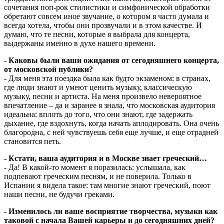
сочетания поп-рок стилистики и симфонической обработки
обретают совсем иное звучание, о котором я часто думала и
всегда хотела, чтобы они прозвучали и в этом качестве. И
думаю, что те песни, которые я выбрала для концерта,
выдержаны именно в духе нашего времени.
- Каковы были ваши ожидания от сегодняшнего концерта,
от московской публики?
- Для меня эта поездка была как будто экзаменом: в странах,
где люди знают и умеют ценить музыку, классическую
музыку, песни и артиста. На меня произвело невероятное
впечатление – да и заранее я знала, что московская аудитория
идеальна: вплоть до того, что они знают, где задержать
дыхание, где вздохнуть, когда начать аплодировать. Она очень
благородна, с ней чувствуешь себя еще лучше, и еще отрадней
становится петь.
- Кстати, ваша аудитория и в Москве знает греческий…
- Да! В какой-то момент я поразилась: услышала, как
подпевают греческим песням, и не поверила. Только в
Испании я видела такое: там многие знают греческий, поют
наши песни, не будучи греками.
- Изменилось ли ваше восприятие творчества, музыки как
таковой с начала Вашей карьеры и до сегодняшних дней?