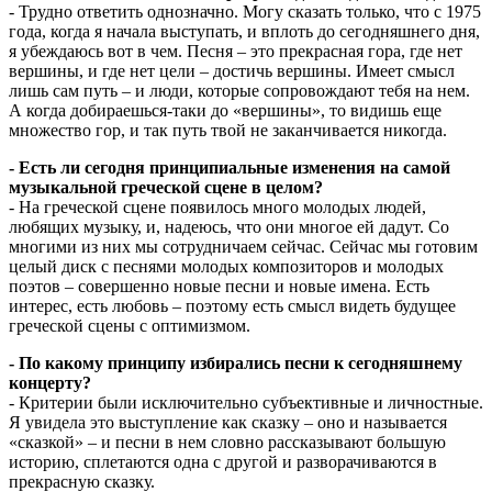
- Трудно ответить однозначно. Могу сказать только, что с 1975
года, когда я начала выступать, и вплоть до сегодняшнего дня,
я убеждаюсь вот в чем. Песня – это прекрасная гора, где нет
вершины, и где нет цели – достичь вершины. Имеет смысл
лишь сам путь – и люди, которые сопровождают тебя на нем.
А когда добираешься-таки до «вершины», то видишь еще
множество гор, и так путь твой не заканчивается никогда.
- Есть ли сегодня принципиальные изменения на самой
музыкальной греческой сцене в целом?
- На греческой сцене появилось много молодых людей,
любящих музыку, и, надеюсь, что они многое ей дадут. Со
многими из них мы сотрудничаем сейчас. Сейчас мы готовим
целый диск с песнями молодых композиторов и молодых
поэтов – совершенно новые песни и новые имена. Есть
интерес, есть любовь – поэтому есть смысл видеть будущее
греческой сцены с оптимизмом.
- По какому принципу избирались песни к сегодняшнему
концерту?
- Критерии были исключительно субъективные и личностные.
Я увидела это выступление как сказку – оно и называется
«сказкой» – и песни в нем словно рассказывают большую
историю, сплетаются одна с другой и разворачиваются в
прекрасную сказку.