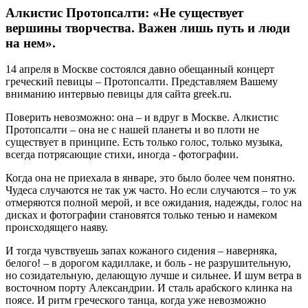
Алкистис Протопсалти: «Не существует
вершины творчества. Важен лишь путь и люди
на нем».
14 апреля в Москве состоялся давно обещанный концерт
греческий певицы – Протопсалти. Представляем Вашему
вниманию интервью певицы для сайта greek.ru.
Поверить невозможно: она – и вдруг в Москве. Алкистис
Протопсалти – она не с нашей планеты и во плоти не
существует в принципе. Есть только голос, только музыка,
всегда потрясающие стихи, иногда - фотографии.
Когда она не приехала в январе, это было более чем понятно.
Чудеса случаются не так уж часто. Но если случаются – то уж
отмеряются полной мерой, и все ожидания, надежды, голос на
дисках и фотографии становятся только тенью и намеком
происходящего наяву.
И тогда чувствуешь запах кожаного сидения – наверняка,
белого! – в дорогом кадиллаке, и боль - не разрушительную,
но созидательную, делающую лучше и сильнее. И шум ветра в
восточном порту Александрии. И сталь арабского клинка на
поясе. И ритм греческого танца, когда уже невозможно