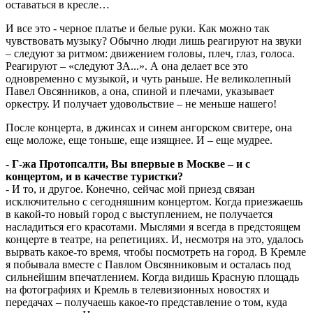
оставаться в кресле…
И все это - черное платье и белые руки. Как можно так
чувствовать музыку? Обычно люди лишь реагируют на звуки
– следуют за ритмом: движением головы, плеч, глаз, голоса.
Реагируют – «следуют ЗА...». А она делает все это
одновременно с музыкой, и чуть раньше. Не великолепный
Павел Овсянников, а она, спиной и плечами, указывает
оркестру. И получает удовольствие – не меньше нашего!
После концерта, в джинсах и синем ангорском свитере, она
еще моложе, еще тоньше, еще изящнее. И – еще мудрее.
- Г-жа Протопсалти, Вы впервые в Москве – и с
концертом, и в качестве туристки?
- И то, и другое. Конечно, сейчас мой приезд связан
исключительно с сегодняшним концертом. Когда приезжаешь
в какой-то новый город с выступлением, не получается
насладиться его красотами. Мыслями я всегда в предстоящем
концерте в театре, на репетициях. И, несмотря на это, удалось
вырвать какое-то время, чтобы посмотреть на город. В Кремле
я побывала вместе с Павлом Овсянниковым и осталась под
сильнейшим впечатлением. Когда видишь Красную площадь
на фотографиях и Кремль в телевизионных новостях и
передачах – получаешь какое-то представление о том, куда