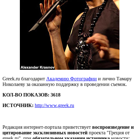
Greek.ru благодарит
Академию Фотографии
и лично Тамару
Николаеву за оказанную поддержку в проведении съемок.
КОЛ-ВО ПОКАЗОВ: 3618
ИСТОЧНИК:
http://www.greek.ru
Редакция интернет-портала приветствует
воспроизведение и
цитирование эксклюзивных новостей
проекта "Греция от
greek.ru", при
обязательном указании источника
новости: