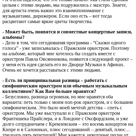
целым с этими людьми, мы подружились с маэстро. Знаете,
для артиста очень важно это взаимопонимание с
музыкантами, дирижером. Если оно есть – вот тогда
расцветают самые яркие цветы творчества.
- Может быть, появятся и совместные концертные записи,
альбомы?
- Дело в том, что сегодняшняя программа - “Сказки одного
голоса” - уже записывалась с Пражским оркестром. Поэтому
на альбоме, который мне хотелось бы создать вместе с
оркестром Павла Овсянникова, появится следующий проект –
у меня есть идея сделать его во Дворце Музыки в Афинах.
Очень не хочется расставаться с этими людьми.
- Есть ли принципиальная разница – работать с
симфоническим оркестром или обычным музыкальным
коллективом? Как Вам больше нравится?
- Безусловно, разница огромная, но мне нравятся оба
варианта: петь только с моим поп-рок оркестром, и с большим
симфоническим. Это было моей мечтой детства – спеть с
оркестром. Мы уже выступали и с Пражским оркестром
Франтишека Прайслера, и в Лондоне с Оксфордским, и уже
долго сотрудничаем с Кремлевским – это восемь концертов на
Кипре и в Салониках, плюс сегодняшний – девятый, плюс…
тридцать пять репетиций! Мне кажется, некоторые песни от