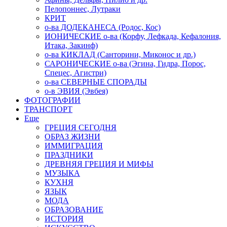
Пелопоннес, Лутраки
КРИТ
о-ва ДОДЕКАНЕСА (Родос, Кос)
ИОНИЧЕСКИЕ о-ва (Корфу, Лефкада, Кефалония,
Итака, Закинф)
о-ва КИКЛАД (Санторини, Миконос и др.)
САРОНИЧЕСКИЕ о-ва (Эгина, Гидра, Порос,
Спецес, Агистри)
о-ва СЕВЕРНЫЕ СПОРАДЫ
о-в ЭВИЯ (Эвбея)
ФОТОГРАФИИ
ТРАНСПОРТ
Еще
ГРЕЦИЯ СЕГОДНЯ
ОБРАЗ ЖИЗНИ
ИММИГРАЦИЯ
ПРАЗДНИКИ
ДРЕВНЯЯ ГРЕЦИЯ И МИФЫ
МУЗЫКА
КУХНЯ
ЯЗЫК
МОДА
ОБРАЗОВАНИЕ
ИСТОРИЯ