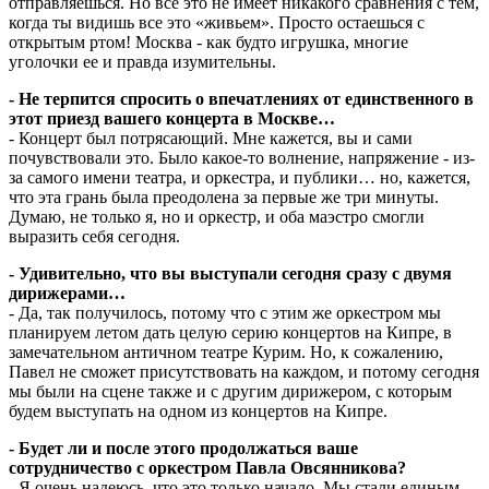
отправляешься. Но все это не имеет никакого сравнения с тем,
когда ты видишь все это «живьем». Просто остаешься с
открытым ртом! Москва - как будто игрушка, многие
уголочки ее и правда изумительны.
- Не терпится спросить о впечатлениях от единственного в
этот приезд вашего концерта в Москве…
- Концерт был потрясающий. Мне кажется, вы и сами
почувствовали это. Было какое-то волнение, напряжение - из-
за самого имени театра, и оркестра, и публики… но, кажется,
что эта грань была преодолена за первые же три минуты.
Думаю, не только я, но и оркестр, и оба маэстро смогли
выразить себя сегодня.
- Удивительно, что вы выступали сегодня сразу с двумя
дирижерами…
- Да, так получилось, потому что с этим же оркестром мы
планируем летом дать целую серию концертов на Кипре, в
замечательном античном театре Курим. Но, к сожалению,
Павел не сможет присутствовать на каждом, и потому сегодня
мы были на сцене также и с другим дирижером, с которым
будем выступать на одном из концертов на Кипре.
- Будет ли и после этого продолжаться ваше
сотрудничество с оркестром Павла Овсянникова?
- Я очень надеюсь, что это только начало. Мы стали единым