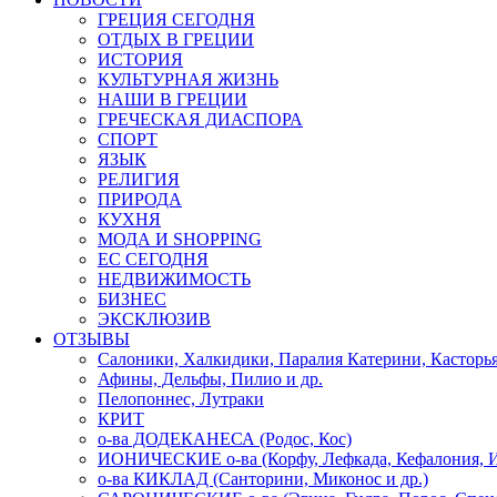
ГРЕЦИЯ СЕГОДНЯ
ОТДЫХ В ГРЕЦИИ
ИСТОРИЯ
КУЛЬТУРНАЯ ЖИЗНЬ
НАШИ В ГРЕЦИИ
ГРЕЧЕСКАЯ ДИАСПОРА
СПОРТ
ЯЗЫК
РЕЛИГИЯ
ПРИРОДА
КУХНЯ
МОДА И SHOPPING
ЕС СЕГОДНЯ
НЕДВИЖИМОСТЬ
БИЗНЕС
ЭКСКЛЮЗИВ
ОТЗЫВЫ
Салоники, Халкидики, Паралия Катерини, Касторь
Афины, Дельфы, Пилио и др.
Пелопоннес, Лутраки
КРИТ
о-ва ДОДЕКАНЕСА (Родос, Кос)
ИОНИЧЕСКИЕ о-ва (Корфу, Лефкада, Кефалония, И
о-ва КИКЛАД (Санторини, Миконос и др.)