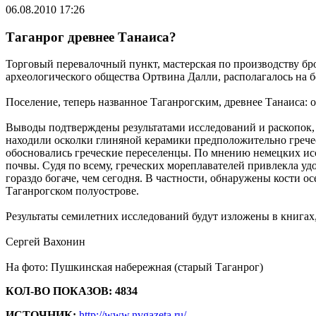
06.08.2010 17:26
Таганрог древнее Танаиса?
Торговый перевалочный пункт, мастерская по производству бро
археологического общества Ортвина Далли, располагалось на б
Поселение, теперь названное Таганрогским, древнее Танаиса: о
Выводы подтверждены результатами исследований и раскопок, 
находили осколки глиняной керамики предположительно грече
обосновались греческие переселенцы. По мнению немецких иссл
почвы. Судя по всему, греческих мореплавателей привлекла уд
гораздо богаче, чем сегодня. В частности, обнаружены кости о
Таганрогском полуострове.
Результаты семилетних исследований будут изложены в книгах,
Сергей Вахонин
На фото: Пушкинская набережная (старый Таганрог)
КОЛ-ВО ПОКАЗОВ: 4834
ИСТОЧНИК:
http://www.nvgazeta.ru/