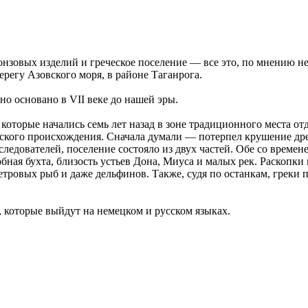
нзовых изделий и греческое поселение — все это, по мнению не
ерегу Азовского моря, в районе Таганрога.
но основано в VII веке до нашей эры.
которые начались семь лет назад в зоне традиционного места 
ского происхождения. Сначала думали — потерпел крушение дре
едователей, поселение состояло из двух частей. Обе со времене
обная бухта, близость устьев Дона, Миуса и малых рек. Раскопки
сетровых рыб и даже дельфинов. Также, судя по останкам, греки
 которые выйдут на немецком и русском языках.