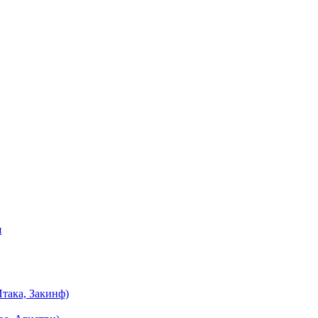
я
така, Закинф)