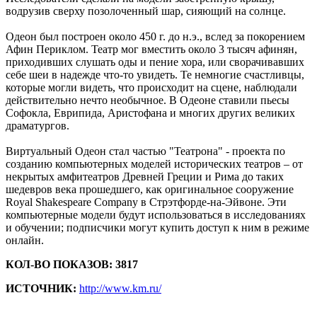
водрузив сверху позолоченный шар, сияющий на солнце.
Одеон был построен около 450 г. до н.э., вслед за покорением
Афин Периклом. Театр мог вместить около 3 тысяч афинян,
приходивших слушать оды и пение хора, или сворачивавших
себе шеи в надежде что-то увидеть. Те немногие счастливцы,
которые могли видеть, что происходит на сцене, наблюдали
действительно нечто необычное. В Одеоне ставили пьесы
Софокла, Еврипида, Аристофана и многих других великих
драматургов.
Виртуальный Одеон стал частью "Театрона" - проекта по
созданию компьютерных моделей исторических театров – от
некрытых амфитеатров Древней Греции и Рима до таких
шедевров века прошедшего, как оригинальное сооружение
Royal Shakespeare Company в Стрэтфорде-на-Эйвоне. Эти
компьютерные модели будут использоваться в исследованиях
и обучении; подписчики могут купить доступ к ним в режиме
онлайн.
КОЛ-ВО ПОКАЗОВ: 3817
ИСТОЧНИК:
http://www.km.ru/