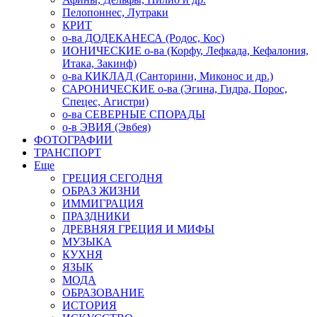
Пелопоннес, Лутраки
КРИТ
о-ва ДОДЕКАНЕСА (Родос, Кос)
ИОНИЧЕСКИЕ о-ва (Корфу, Лефкада, Кефалония,
Итака, Закинф)
о-ва КИКЛАД (Санторини, Миконос и др.)
САРОНИЧЕСКИЕ о-ва (Эгина, Гидра, Порос,
Спецес, Агистри)
о-ва СЕВЕРНЫЕ СПОРАДЫ
о-в ЭВИЯ (Эвбея)
ФОТОГРАФИИ
ТРАНСПОРТ
Еще
ГРЕЦИЯ СЕГОДНЯ
ОБРАЗ ЖИЗНИ
ИММИГРАЦИЯ
ПРАЗДНИКИ
ДРЕВНЯЯ ГРЕЦИЯ И МИФЫ
МУЗЫКА
КУХНЯ
ЯЗЫК
МОДА
ОБРАЗОВАНИЕ
ИСТОРИЯ