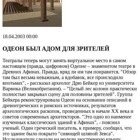
18.04.2003 00:00
ОДЕОН БЫЛ АДОМ ДЛЯ ЗРИТЕЛЕЙ
Театралы теперь могут занять виртуальное место в самом
настоящем (правда, цифровом) Одеоне – знаменитом театре в
Древних Афинах. Правда, вряд ли им там понравится. "Обзор
там был весьма неважным, а вдобавок, все происходило
впотьмах", - рассказал археолог Дрю Бейкер из университета
Варвика (Великобритания). – "Целый лес колонн практически
полностью закрывал сцену для половины зрителей". Группа
Бейкера реконструировала Одеон на основании описаний в
древнегреческих и римских источниках, результатов
археологических раскопок, проведенных в начале ХХ века и
советов современных архитекторов. "Это одно из наименее
изученных классических зданий в Афинах", - пояснил
ученый. Один греческий писатель, к примеру, сообщил, что
это здание было покрыто "сияющей шляпой Зевса".
Исследователи сделали на модели заостренную крышу,