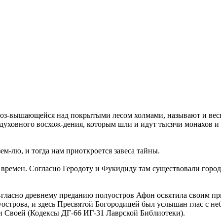
воз-вышающейся над покрытыми лесом холмами, называют и весь
духовного восхож-дения, которым шли и идут тысячи монахов и 
ем-лю, и тогда нам приоткроется завеса тайны.
времен. Согласно Геродоту и Фукидиду там существовали город
о-гласно древнему преданию полуостров Афон освятила своим пр
строва, и здесь Пресвятой Богородицей был услышан глас с неба
ри Своей (Кодексы ДГ-66 ИГ-31 Лаврской Библиотеки).