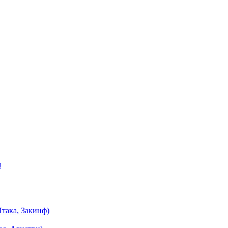
я
така, Закинф)