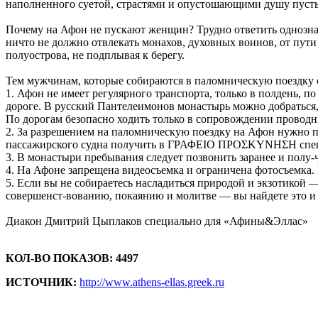
наполненного суетой, страстями и опустошающими душу пуст
Почему на Афон не пускают женщин? Трудно ответить однознач-
ничто не должно отвлекать монахов, духовных воинов, от пут
полуострова, не подплывая к берегу.
Тем мужчинам, которые собираются в паломническую поездку с
1. Афон не имеет регулярного транспорта, только в полдень, п
дороге. В русский Пантелеимонов монастырь можно добраться, 
По дорогам безопасно ходить только в сопровождении проводн
2. За разрешением на паломническую поездку на Афон нужно п
пассажирского судна получить в ΓΡΑΦΕΙΟ ΠΡΟΣΚΥΝΗΣΗ специ
3. В монастыри пребывания следует позвонить заранее и полу-
4. На Афоне запрещена видеосъемка и ограничена фотосъемк
5. Если вы не собираетесь насладиться природой и экзотикой —
совершенст-вованию, покаянию и молитве — вы найдете это и 
Диакон Дмитрий Цыплаков специально для «Афины&Эллас»
КОЛ-ВО ПОКАЗОВ: 4497
ИСТОЧНИК:
http://www.athens-ellas.greek.ru