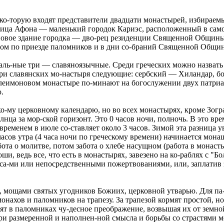
о-торую входят представители двадцати монастырей, избираемые
ица Афона — маленький городок Кариэс, расположенный в самом
новое здание городка — дво-рец резиденции Священной Общины
тром по приезде паломников и в дни со-браний Священной Общи
сталь-ные три — славяноязычные. Среди греческих можно назва
ри славянских мо-настыря следующие: сербский — Хиландар, б
телеимоновом монастыре по-минают на богослужении двух патри
.
о-му церковному календарю, но во всех монастырях, кроме Зогр
лнца за мор-ской горизонт. Это 0 часов ночи, полночь. В это вр
 временем в июле со-ставляет около 3 часов. Зимой эта разница 
 часов утра (4 часа ночи по греческому времени) начинается мо
ота о молитве, потом забота о хлебе насущном (работа в монасты
оши, ведь все, что есть в монастырях, завезено на ко-раблях с "
-ми или непосредственными пожертвованиями, или, заплатив за
 мощами святых угодников Божиих, церковной утварью. Для па
онахов и паломников на трапезу. За трапезой кормят простой, 
ят в паломниках чу-десное преображение, возвышая их от земно
ри размеренной и наполнен-ной смысла и борьбы со страстями 