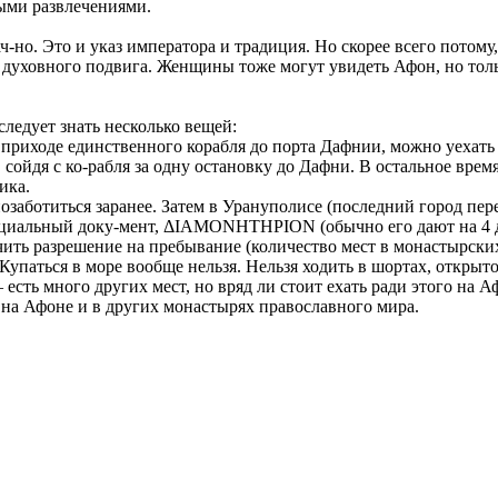
ыми развлечениями.
но. Это и указ императора и традиция. Но скорее всего потому
и духовного подвига. Женщины тоже могут увидеть Афон, но толь
ледует знать несколько вещей:
о приходе единственного корабля до порта Дафнии, можно уехать 
сойдя с ко-рабля за одну остановку до Дафни. В остальное вре
ика.
озаботиться заранее. Затем в Урануполисе (последний город пе
альный доку-мент, ΔΙΑΜΟΝΗΤΗΡΙΟΝ (обычно его дают на 4 дня
чить разрешение на пребывание (количество мест в монастырски
а. Купаться в море вообще нельзя. Нельзя ходить в шортах,
 есть много других мест, но вряд ли стоит ехать ради этого на А
на Афоне и в других монастырях православного мира.