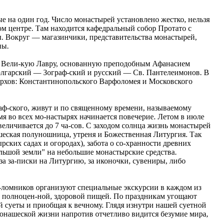
 на один год. Число монастырей установлено жестко, нельзя
 центре. Там находится кафедральный собор Протато с
. Вокруг — магазинчики, представительства монастырей,
ны.
ть Вели-кую Лавру, основанную преподобным Афанасием
олгарский — Зограф-ский и русский — Св. Пантелеимонов. В
архов: Константинопольского Варфоломея и Московского
аф-ского, живут и по священному времени, называемому
емя во всех мо-настырях начинается повечерие. Летом в июле
увеличивается до 7 ча-сов. С заходом солнца жизнь монастырей
нашеская полуношница, утреня и Божественная Литургия. Так
рских садах и огородах), забота о со-хранности древних
Большой земли" на небольшие монастырские средства.
 за-писки на Литургию, за иконочки, сувениры, либо
-ломников организуют специальные экскурсии в каждом из
но полноцен-ной, здоровой пищей. По праздникам угощают
й суеты и приобщая к вечному. Глядя изнутри нашей суетной
монашеской жизни напротив отчетливо видится безумие мира,