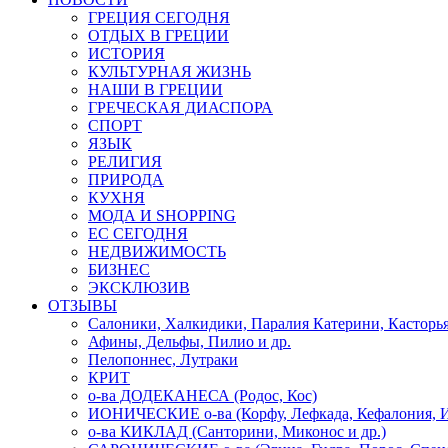
ГРЕЦИЯ СЕГОДНЯ
ОТДЫХ В ГРЕЦИИ
ИСТОРИЯ
КУЛЬТУРНАЯ ЖИЗНЬ
НАШИ В ГРЕЦИИ
ГРЕЧЕСКАЯ ДИАСПОРА
СПОРТ
ЯЗЫК
РЕЛИГИЯ
ПРИРОДА
КУХНЯ
МОДА И SHOPPING
ЕС СЕГОДНЯ
НЕДВИЖИМОСТЬ
БИЗНЕС
ЭКСКЛЮЗИВ
ОТЗЫВЫ
Салоники, Халкидики, Паралия Катерини, Касторь
Афины, Дельфы, Пилио и др.
Пелопоннес, Лутраки
КРИТ
о-ва ДОДЕКАНЕСА (Родос, Кос)
ИОНИЧЕСКИЕ о-ва (Корфу, Лефкада, Кефалония, И
о-ва КИКЛАД (Санторини, Миконос и др.)