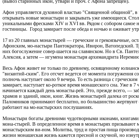
(вывоз старинных икон, утвари и проч. с Афона запрещен).
Афон управляется духовной властью "Священной общиной", в к
открывать новые монастыри и закрывать уже имеющиеся. Стол
уникальными фресками XIV и XVI вв. Рядом с собором самое 
гостиницы. Город замирает после обеда и ночью и оживает у
17 из 20 главных монастырей — греческие и грекоязычные, о
Афонским, мо-настыри Пантократора, Ивирон, Ватопедский. Т
них богослужение совер-шается на славянском. Но в Св. Пан
Алексия, а затем — игумена монастыря архимандрита Иеремию
Весь Афон живет не только по древнему, освященному юлианск
"византий-ским". Его отсчет ведется от момента погружения со
полночь наступает около 9 вечера. То есть разница с греческим
замирает, наступает ко-роткое время монашеского сна. Уже в 7
начинается каждый день монасты-рей. Это, прежде всего, — заб
храмов и зданий, икон, книг. Жизнь монастырей далека от роск
Паломников принимают бесплатно, но большинство жертвуют са
работают на мо-настырских послушаниях.
Монастыри богаты древними чудотворными иконами, книгами,
мона-стырей. В определенное время в монастырях призывают м
монастырским ви-ном. Молитва, труд и простая пища производ
жизни монашеская жизнь кажется пресной и скучной, но изнут