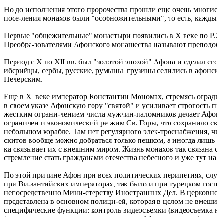
Но до исполнения этого пророчества прошли еще очень многие
посе-ления монахов были "особножительными", то есть, каждый
Первые "общежительные" монастыри появились в X веке по Р.Х
Преобра-зователями Афонского монашества называют преподо
Период с X по XII вв. был "золотой эпохой" Афона и сделал е
иберийцы, сербы, русские, румыны, грузины селились в афонск
Печерским.
Еще в X веке император Константин Мономах, стремясь оград
в своем указе Афонскую гору "святой" и усиливает строгость п
жестким ограни-чением числа мужчин-паломников делает Афон 
ограничен и экономический ре-жим Св. Горы, что сохранило с
небольшом корабле. Там нет регулярного элек-троснабжения, ч
скитов вообще можно добраться только пешком, а иногда лишь
ка связывает их с внешним миром. Жизнь монахов так связана 
стремление стать гражданами отечества небесного и уже тут на
По этой причине Афон при всех политических перипетиях, слу-
при Ви-зантийских императорах, так было и при турецком госп
непосредственно Мини-стерству Иностранных Дел. В церковно
представлена в основном полици-ей, которая в целом не вмеши
специфические функции: контроль видеосъемки (видеосъемка н