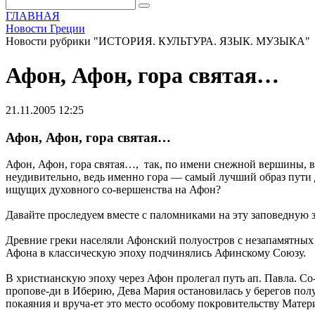
ГЛАВНАЯ
Новости Греции
Новости рубрики "ИСТОРИЯ. КУЛЬТУРА. ЯЗЫК. МУЗЫКА"
Афон, Афон, гора святая…
21.11.2005 12:25
Афон, Афон, гора святая…
Афон, Афон, гора святая…, так, по имени снежной вершины, 
неудивительно, ведь именно гора — самый лучший образ пути 
ищущих духовного со-вершенства на Афон?
Давайте проследуем вместе с паломниками на эту заповедную з
Древние греки населяли Афонский полуостров с незапамятных 
Афона в классическую эпоху подчинялись Афинскому Союзу.
В христианскую эпоху через Афон пролегал путь ап. Павла. С
пропове-ди в Иберию, Дева Мария остановилась у берегов полуо
покаяния и вруча-ет это место особому покровительству Мате