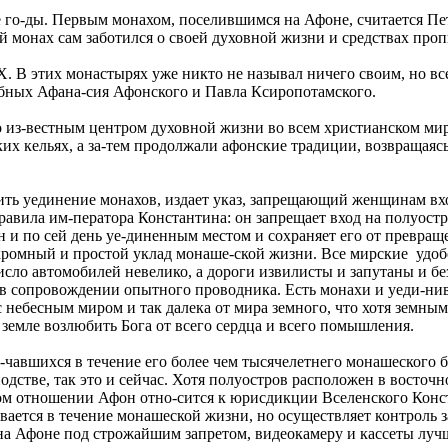
 го-ды. Первым монахом, поселившимся на Афоне, считается Пет
 монах сам заботился о своей духовной жизни и средствах проп
. В этих монастырях уже никто не называл ничего своим, но вс
бных Афана-сия Афонского и Павла Ксиропотамского.
го из-вестным центром духовной жизни во всем христианском ми
их кельях, а за-тем продолжали афонские традиции, возвращаяс
ить уединение монахов, издает указ, запрещающий женщинам вх
равила им-ператора Константина: он запрещает вход на полуостр
и по сей день уе-диненным местом и сохраняет его от превращ
кромный и простой уклад монаше-ской жизни. Все мирские удоб
исло автомобилей невелико, а дороги извилисты и запутаны и б
 в сопровождении опытного проводника. Есть монахи и уеди-нив
с небесным миром и так далека от мира земного, что хотя земны
 земле возлюбить Бога от всего сердца и всего помышления.
чавшихся в течение его более чем тысячелетнего монашеского бы
одстве, так это и сейчас. Хотя полуостров расположен в восточ
м отношении Афон отно-сится к юрисдикции Вселенского Конста
вается в течение монашеской жизни, но осуществляет контроль 
а Афоне под строжайшим запретом, видеокамеру и кассеты лучш