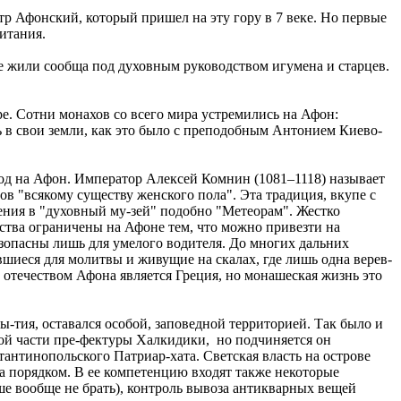
р Афонский, который пришел на эту гору в 7 веке. Но первые
итания.
е жили сообща под духовным руководством игумена и старцев.
ре. Сотни монахов со всего мира устремились на Афон:
ь в свои земли, как это было с преподобным Антонием Киево-
од на Афон. Император Алексей Комнин (1081–1118) называет
ов "всякому существу женского пола". Эта традиция, вкупе с
ения в "духовный му-зей" подобно "Метеорам". Жестко
ства ограничены на Афоне тем, что можно привезти на
езопасны лишь для умелого водителя. До многих дальних
шиеся для молитвы и живущие на скалах, где лишь одна верев-
м отечеством Афона является Греция, но монашеская жизнь это
-тия, оставался особой, заповедной территорией. Так было и
ной части пре-фектуры Халкидики, но подчиняется он
нтинопольского Патриар-хата. Светская власть на острове
за порядком. В ее компетенцию входят также некоторые
е вообще не брать), контроль вывоза антикварных вещей