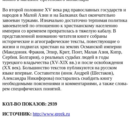
Во второй половине XV века ряд православных государств и
народов в Малой Азии и на Балканах был окончательно
завоеван турками. Изначально достаточно терпимая политика
завоевателей по отношению к христианскому населению
импе­рии со временем превратилась в тяжелую кабалу. В
представленной вниманию чита­теля книге собраны
исторические и агиографические тексты, повествующие о
жизни и подвигах христиан на землях Османской империи
(Македония. Фракия, Эпир, Крит, Понт, Малая Азия, Кипр,
Сербия. Болгария), о реальных судьбах людей в го­ды
турецкого владычества (ХV-ХIХ вв.) и после освобождения
(XX век). Большинство текстов публикуются на русском
языке впервые. Составители (инок Андрей (Шестаков),
Александра Никифорова) постара­лись снабдить книгу
необходимыми пояснениями и комментариями, а также слова­
рем специфических понятий.
КОЛ-ВО ПОКАЗОВ: 2939
ИСТОЧНИК:
http://www.greek.ru