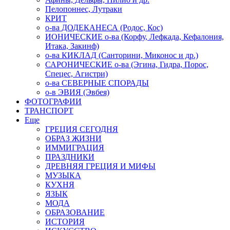
Пелопоннес, Лутраки
КРИТ
о-ва ДОДЕКАНЕСА (Родос, Кос)
ИОНИЧЕСКИЕ о-ва (Корфу, Лефкада, Кефалония,
Итака, Закинф)
о-ва КИКЛАД (Санторини, Миконос и др.)
САРОНИЧЕСКИЕ о-ва (Эгина, Гидра, Порос,
Спецес, Агистри)
о-ва СЕВЕРНЫЕ СПОРАДЫ
о-в ЭВИЯ (Эвбея)
ФОТОГРАФИИ
ТРАНСПОРТ
Еще
ГРЕЦИЯ СЕГОДНЯ
ОБРАЗ ЖИЗНИ
ИММИГРАЦИЯ
ПРАЗДНИКИ
ДРЕВНЯЯ ГРЕЦИЯ И МИФЫ
МУЗЫКА
КУХНЯ
ЯЗЫК
МОДА
ОБРАЗОВАНИЕ
ИСТОРИЯ