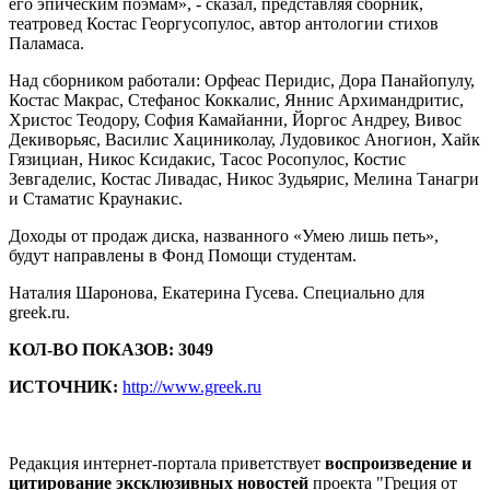
его эпическим поэмам», - сказал, представляя сборник,
театровед Костас Георгусопулос, автор антологии стихов
Паламаса.
Над сборником работали: Орфеас Перидис, Дора Панайопулу,
Костас Макрас, Стефанос Коккалис, Яннис Архимандритис,
Христос Теодору, София Камайанни, Йоргос Андреу, Вивос
Декиворьяс, Василис Хациниколау, Лудовикос Аногион, Хайк
Гязициан, Никос Ксидакис, Тасос Росопулос, Костис
Зевгаделис, Костас Ливадас, Никос Зудьярис, Мелина Танагри
и Стаматис Краунакис.
Доходы от продаж диска, названного «Умею лишь петь»,
будут направлены в Фонд Помощи студентам.
Наталия Шаронова, Екатерина Гусева. Специально для
greek.ru.
КОЛ-ВО ПОКАЗОВ: 3049
ИСТОЧНИК:
http://www.greek.ru
Редакция интернет-портала приветствует
воспроизведение и
цитирование эксклюзивных новостей
проекта "Греция от