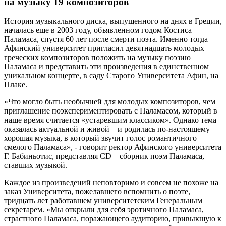
на музыку 19 композиторов
История музыкального диска, выпущенного на днях в Греции,
началась еще в 2003 году, объявленном годом Костиса
Паламаса, спустя 60 лет после смерти поэта. Именно тогда
Афинский университет пригласил девятнадцать молодых
греческих композиторов положить на музыку поэзию
Паламаса и представить эти произведения в единственном
уникальном концерте, в саду Старого Университета Афин, на
Плаке.
«Что могло быть необычней для молодых композиторов, чем
приглашение поэкспериментировать с Паламасом, который в
наше время считается «устаревшим классиком». Однако тема
оказалась актуальной и живой – и родилась по-настоящему
хорошая музыка, в который звучит голос романтичного
смелого Паламаса», - говорит ректор Афинского университета
Г. Бабиньотис, представляя CD – сборник поэм Паламаса,
ставших музыкой.
Каждое из произведений неповторимо и совсем не похоже на
заказ Университета, пожелавшего вспомнить о поэте,
тридцать лет работавшем университетским Генеральным
секретарем. «Мы открыли для себя эротичного Паламаса,
страстного Паламаса, поражающего аудиторию, привыкшую к