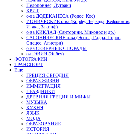
Пелопоннес, Лутраки
КРИТ
о-ва ДОДЕКАНЕСА (Родос, Кос)
ИОНИЧЕСКИЕ о-ва (Корфу, Лефкада, Кефалония,
Итака, Закинф)
о-ва КИКЛАД (Санторини, Миконос и др.)
САРОНИЧЕСКИЕ о-ва (Эгина, Гидра, Порос,
Спецес, Агистри)
о-ва СЕВЕРНЫЕ СПОРАДЫ
о-в ЭВИЯ (Эвбея)
ФОТОГРАФИИ
ТРАНСПОРТ
Еще
ГРЕЦИЯ СЕГОДНЯ
ОБРАЗ ЖИЗНИ
ИММИГРАЦИЯ
ПРАЗДНИКИ
ДРЕВНЯЯ ГРЕЦИЯ И МИФЫ
МУЗЫКА
КУХНЯ
ЯЗЫК
МОДА
ОБРАЗОВАНИЕ
ИСТОРИЯ